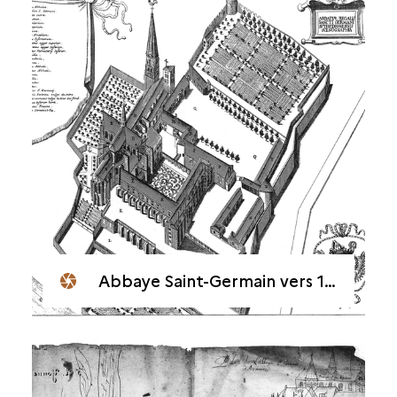
Abbaye Saint-Germain vers 1680, vue extraite du Monasticum gallicanum (éd. P. Delacourt, 1871)