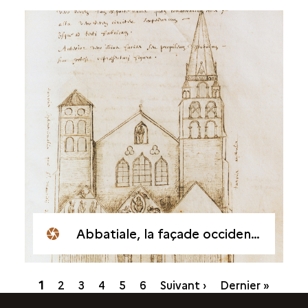
Abbatiale, la façade occidentale vers 1650 par Dom Cottron
Pagination
Page
1
Page
2
Page
3
Page
4
Page
5
Page
6
Suivant ›
Dernier »
courante