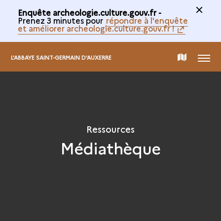
Enquête archeologie.culture.gouv.fr -
Prenez 3 minutes pour
répondre à l'enquête
et améliorer archeologie.culture.gouv.fr !
MENU
CARTE
L'ABBAYE SAINT-GERMAIN D'AUXERRE
DE
LA
Ressources
Médiathèque
COLLECTION