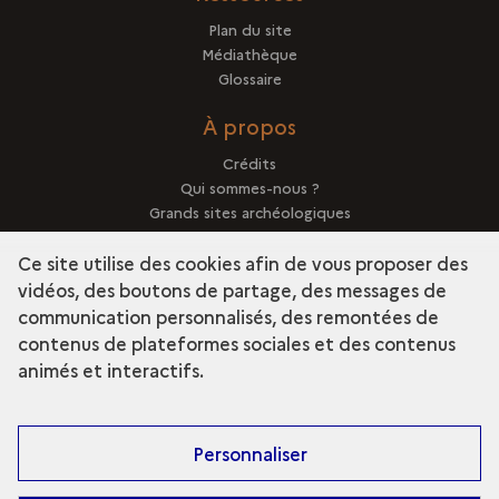
Plan du site
Médiathèque
Glossaire
À propos
Crédits
Qui sommes-nous ?
Grands sites archéologiques
Mentions légales
Ce site utilise des cookies afin de vous proposer des
vidéos, des boutons de partage, des messages de
communication personnalisés, des remontées de
contenus de plateformes sociales et des contenus
term
Découvrir la collection
animés et interactifs.
Personnaliser