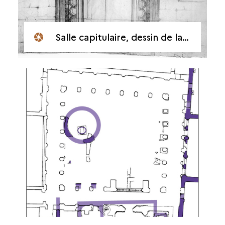
Salle capitulaire, dessin de la porte d’entrée par Dom Plancher, vers 1725