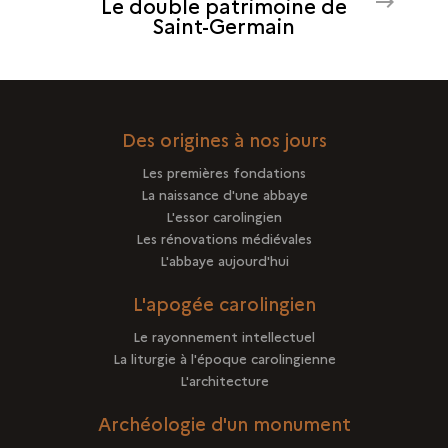
Le double patrimoine de
DE
LE
Saint-Germain
SAINT-
DOUBLE
GERMAIN
PATRIMOINE
DE
SAINT-
GERMAIN
Des origines à nos jours
Les premières fondations
La naissance d'une abbaye
L'essor carolingien
Les rénovations médiévales
L'abbaye aujourd'hui
L'apogée carolingien
Le rayonnement intellectuel
La liturgie à l'époque carolingienne
L'architecture
Archéologie d'un monument