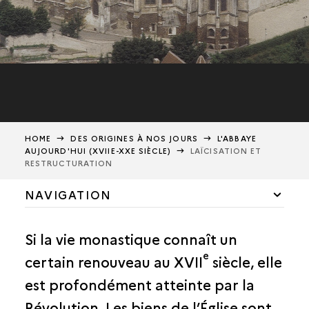
HOME
DES ORIGINES À NOS JOURS
L'ABBAYE
AUJOURD'HUI (XVIIE-XXE SIÈCLE)
LAÏCISATION ET
RESTRUCTURATION
NAVIGATION
LE RENOUVEAU MONASTIQUE
Si la vie monastique connaît un
LAÏCISATION ET RESTRUCTURATION
e
certain renouveau au XVII
siècle, elle
LE DOUBLE PATRIMOINE DE SAINT-GERMAIN
est profondément atteinte par la
SAINT-GERMAIN, UNE ÉTAPE DANS LA VILLE
Révolution. Les biens de l’Église sont