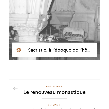
Sacristie, à l’époque de l’hôpital
PRÉCÉDENT
PRÉCÉDENT
Le renouveau monastique
LE
DOUBLE
PATRIMOINE
SUIVANT
SUIVANT