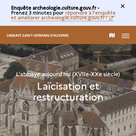
Enquête archeologie.culture.gouv.fr -
Prenez 3 minutes pour
répondre à l'enquête
et améliorer archeologie.culture.gouv.fr !
MENU
CARTE
L'ABBAYE SAINT-GERMAIN D'AUXERRE
DE
LA
L'abbaye aujourd'hui (XVIIe-XXe siècle)
Laïcisation et
COLLECTION
restructuration