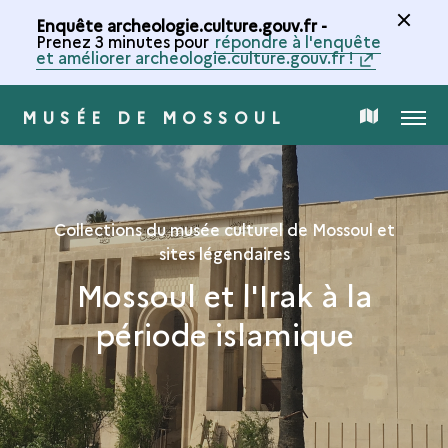
Enquête archeologie.culture.gouv.fr -
Prenez 3 minutes pour
répondre à l'enquête
et améliorer archeologie.culture.gouv.fr !
MUSÉE DE MOSSOUL
MENU
CARTE
DE
Collections du musée culturel de Mossoul et
LA
sites légendaires
Mossoul et l'Irak à la
COLLECTION
période islamique