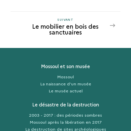
SUIVANT
SUIVANT
Le mobilier en bois des
LE
sanctuaires
MOBILIER
EN
BOIS
DES
SANCTUAIRES
Mossoul et son musée
Mossoul
La naissance d'un musée
Le musée actuel
Le désastre de la destruction
2003 - 2017 : des périodes sombres
Mossoul après la libération en 2017
La destruction de sites archéologiques