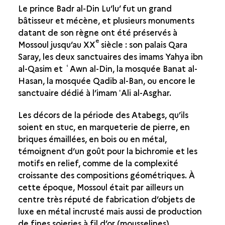
Le prince Badr al-Din Lu’lu’ fut un grand
bâtisseur et mécène, et plusieurs monuments
datant de son règne ont été préservés à
e
Mossoul jusqu’au XX
siècle : son palais Qara
Saray, les deux sanctuaires des imams Yahya ibn
al-Qasim et ʿAwn al-Din, la mosquée Banat al-
Hasan, la mosquée Qadib al-Ban, ou encore le
sanctuaire dédié à l’imam ‛Ali al-Asghar.
Les décors de la période des Atabegs, qu’ils
soient en stuc, en marqueterie de pierre, en
briques émaillées, en bois ou en métal,
témoignent d’un goût pour la bichromie et les
motifs en relief, comme de la complexité
croissante des compositions géométriques. À
cette époque, Mossoul était par ailleurs un
centre très réputé de fabrication d’objets de
luxe en métal incrusté mais aussi de production
de fines soieries à fil d’or (mousselines)