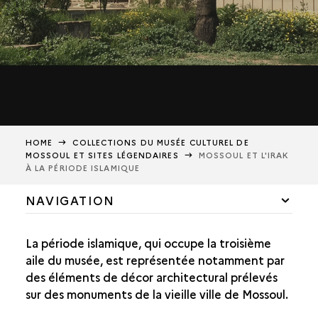
HOME
COLLECTIONS DU MUSÉE CULTUREL DE
MOSSOUL ET SITES LÉGENDAIRES
MOSSOUL ET L'IRAK
À LA PÉRIODE ISLAMIQUE
NAVIGATION
PANORAMA HISTORIQUE DE LA RÉGION
La période islamique, qui occupe la troisième
AUX ORIGINES DE LA MÉSOPOTAMIE
aile du musée, est représentée notamment par
des éléments de décor architectural prélevés
LA GLOIRE DE L'EMPIRE ASSYRIEN
sur des monuments de la vieille ville de Mossoul.
LA FIN DE L'ANTIQUITÉ ET LA VILLE DE HATRA