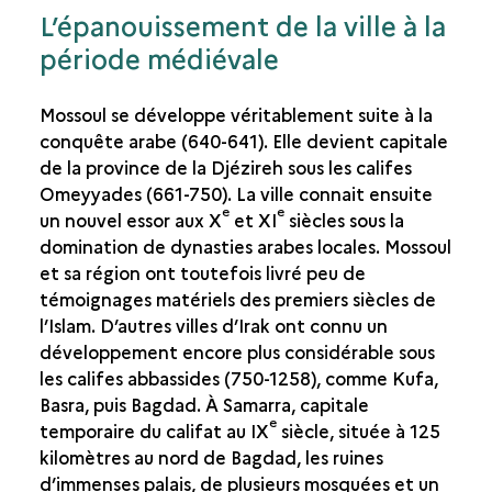
L’épanouissement de la ville à la
LES PÉRIODES ISLAMIQUES
période médiévale
MOSSOUL ET L'IRAK À LA PÉRIODE ISLAMIQUE
LE MOBILIER EN BOIS DES SANCTUAIRES
Mossoul se développe véritablement suite à la
conquête arabe (640-641). Elle devient capitale
de la province de la Djézireh sous les califes
Omeyyades (661-750). La ville connait ensuite
e
e
un nouvel essor aux X
et XI
siècles sous la
domination de dynasties arabes locales. Mossoul
et sa région ont toutefois livré peu de
témoignages matériels des premiers siècles de
l’Islam. D’autres villes d’Irak ont connu un
développement encore plus considérable sous
les califes abbassides (750-1258), comme Kufa,
Basra, puis Bagdad. À Samarra, capitale
e
temporaire du califat au IX
siècle, située à 125
kilomètres au nord de Bagdad, les ruines
d’immenses palais, de plusieurs mosquées et un