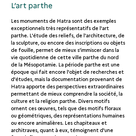
LA FIN DE L'ANTIQUITÉ ET LA VILLE DE HATRA
L’art parthe
ENTRE ORIENT ET OCCIDENT À LA FIN DE
L'ANTIQUITÉ
Les monuments de Hatra sont des exemples
L'ART DE LA SCULPTURE À HATRA
exceptionnels très représentatifs de l'art
parthe. L'étude des reliefs, de l'architecture, de
LES PÉRIODES ISLAMIQUES
la sculpture, ou encore des inscriptions ou objets
de fouille, permet de mieux s’immiscer dans la
vie quotidienne de cette ville parthe du nord
de la Mésopotamie. La période parthe est une
époque qui fait encore l'objet de recherches et
d'études, mais la documentation provenant de
Hatra apporte des perspectives extraordinaires
permettant de mieux comprendre la société, la
culture et la religion parthe. Divers motifs
ornent ces œuvres, tels que des motifs floraux
ou géométriques, des représentations humaines
ou encore animalières. Les chapiteaux et
architraves, quant à eux, témoignent d'une