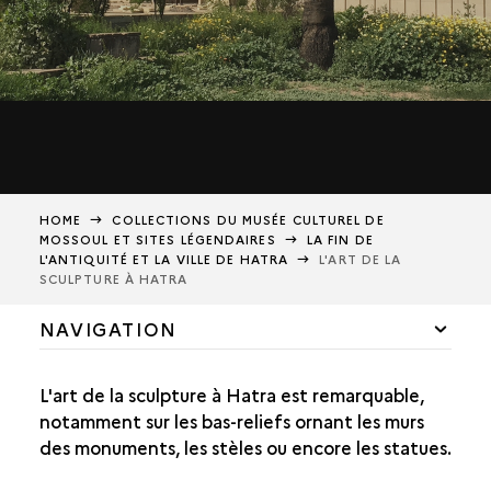
HOME
COLLECTIONS DU MUSÉE CULTUREL DE
MOSSOUL ET SITES LÉGENDAIRES
LA FIN DE
L'ANTIQUITÉ ET LA VILLE DE HATRA
L'ART DE LA
SCULPTURE À HATRA
NAVIGATION
PANORAMA HISTORIQUE DE LA RÉGION
L'art de la sculpture à Hatra est remarquable,
AUX ORIGINES DE LA MÉSOPOTAMIE
notamment sur les bas-reliefs ornant les murs
des monuments, les stèles ou encore les statues.
LA GLOIRE DE L'EMPIRE ASSYRIEN