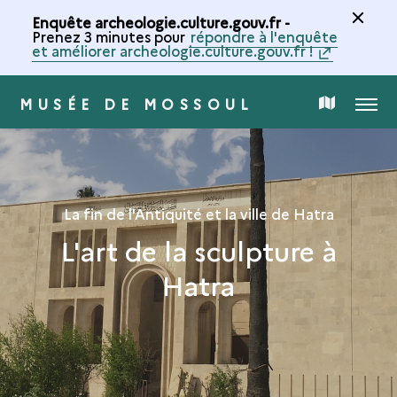
Enquête archeologie.culture.gouv.fr -
Prenez 3 minutes pour
répondre à l'enquête
et améliorer archeologie.culture.gouv.fr !
MUSÉE DE MOSSOUL
MENU
CARTE
DE
LA
La fin de l'Antiquité et la ville de Hatra
L'art de la sculpture à
COLLECTION
Hatra