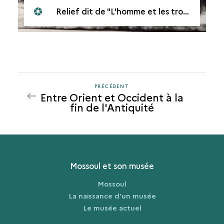
Relief dit de "L'homme et les trois femmes", musée culturel de Mossoul
PRÉCÉDENT
PRÉCÉDENT
Entre Orient et Occident à la
fin de l'Antiquité
Mossoul et son musée
Mossoul
La naissance d'un musée
Le musée actuel