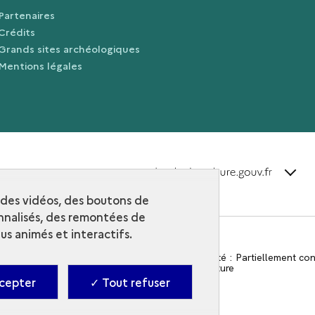
Partenaires
Crédits
Grands sites archéologiques
Mentions légales
terms_
Découvrir la collection
r des vidéos, des boutons de
nalisés, des remontées de
s animés et interactifs.
Contact
-
Accessibilité : Partiellement c
-
Ministère de la Culture
cepter
✓ Tout refuser