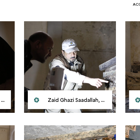
AC
9
Zaid Ghazi Saadallah, directeur du musée culturel de Mossoul (à droite), et Saad Ahmed, adjoint du directeur, février 2019