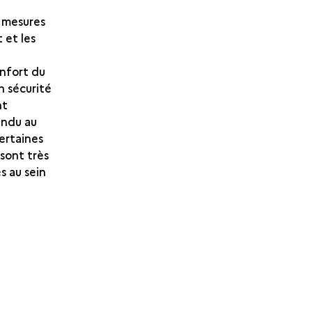
s mesures
 et les
enfort du
en sécurité
nt
endu au
ertaines
sont très
s au sein