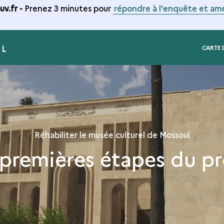
v.fr -
Prenez 3 minutes pour
répondre à l'enquête et amé
UL
CARTE 
Réhabiliter le musée culturel de Mossoul
 premières étapes du pr