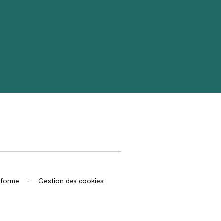
trans.bandeau_cutlure.archeo
onforme
-
Gestion des cookies