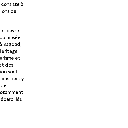
 consiste à
tions du
du Louvre
e du musée
 à Bagdad,
Heritage
ourisme et
at des
sion sont
ons qui s’y
e de
 notamment
éparpillés