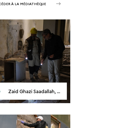
CÉDER À LA MÉDIATHÈQUE
Zaid Ghazi Saadallah, directeur du musée culturel de Mossoul (à gauche), et Kent Severson, restaurateur, février 2019