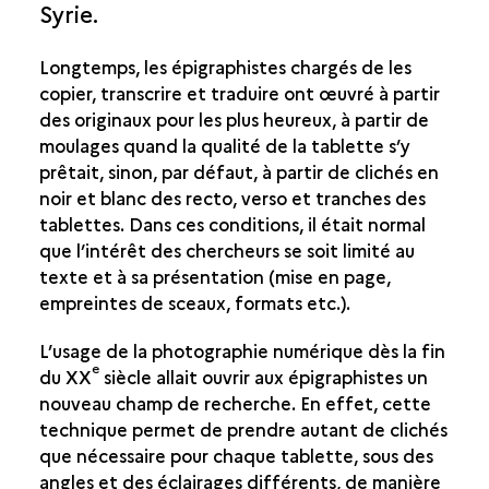
Syrie.
LES APPORTS DE LA PHOTOGRAPHIE NUMÉRIQUE
LES ANALYSES EN LABORATOIRE
Longtemps, les épigraphistes chargés de les
copier, transcrire et traduire ont œuvré à partir
LES ÉTUDES TECHNIQUES
des originaux pour les plus heureux, à partir de
LES APPORTS DE L'ARCHÉOZOOLOGIE
moulages quand la qualité de la tablette s’y
prêtait, sinon, par défaut, à partir de clichés en
noir et blanc des recto, verso et tranches des
tablettes. Dans ces conditions, il était normal
que l’intérêt des chercheurs se soit limité au
texte et à sa présentation (mise en page,
empreintes de sceaux, formats etc.).
L’usage de la photographie numérique dès la fin
e
du XX
siècle allait ouvrir aux épigraphistes un
nouveau champ de recherche. En effet, cette
technique permet de prendre autant de clichés
que nécessaire pour chaque tablette, sous des
angles et des éclairages différents, de manière