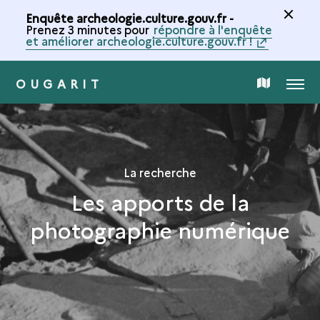
Enquête archeologie.culture.gouv.fr -
Prenez 3 minutes pour
répondre à l'enquête
et améliorer archeologie.culture.gouv.fr !
OUGARIT
MENU
CARTE
DE
LA
La recherche
Les apports de la
COLLECTION
photographie numérique