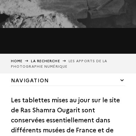
HOME
LA RECHERCHE
LES APPORTS DE LA
PHOTOGRAPHIE NUMÉRIQUE
NAVIGATION
HISTORIQUE DES FOUILLES
Les tablettes mises au jour sur le site
ÉQUIPE DE RECHERCHE
de Ras Shamra Ougarit sont
LA SCIENCE AU SERVICE DE L'ART
conservées essentiellement dans
MISSION PLURIDISCIPLINAIRE
différents musées de France et de