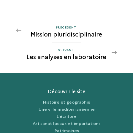
PRÉCÉDENT
PRÉCÉDENT
Mission pluridisciplinaire
LES
ANALYSES
EN
SUIVANT
SUIVANT
Les analyses en laboratoire
LABORATOIRE
LES
ANALYSES
EN
LABORATOIRE
Découvrir le site
Histoire et géographie
Une ville méditerranéenne
L'écriture
Artisanat locaux et importations
Patrimoines