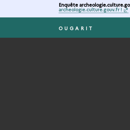
Enquête archeologie.culture.gou
archeologie.culture.gouv.fr !
OUGARIT