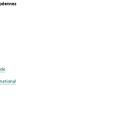
opéennes
 de
national