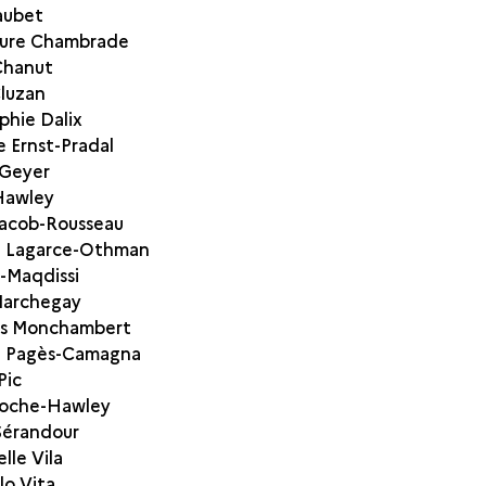
aubet
aure Chambrade
Chanut
luzan
hie Dalix
e Ernst-Pradal
 Geyer
Hawley
Jacob-Rousseau
e Lagarce-Othman
l-Maqdissi
Marchegay
es Monchambert
e Pagès-Camagna
Pic
Roche-Hawley
Sérandour
le Vila
lo Vita