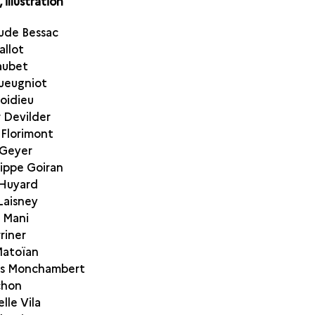
illustration
ude Bessac
allot
aubet
ueugniot
oidieu
 Devilder
 Florimont
 Geyer
lippe Goiran
 Huyard
Laisney
 Mani
riner
Matoïan
es Monchambert
chon
le Vila