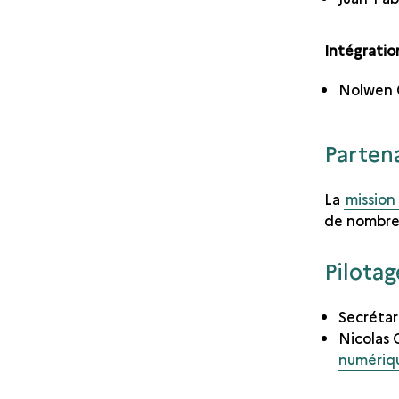
Intégratio
Nolwen C
Partena
La
mission
de nombr
Pilotag
Secrétar
Nicolas 
numériq