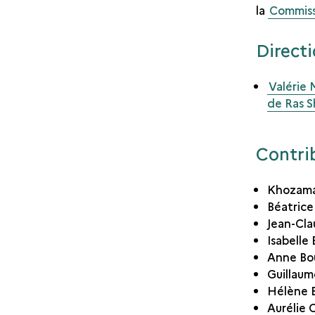
la
Commissi
Directi
Valérie 
de Ras S
Contri
Khozama 
Béatrice
Jean-Cla
Isabelle 
Anne Bou
Guillaum
Hélène B
Aurélie C