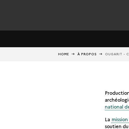
HOME
À PROPOS
OUGARIT - 
Productio
archéologi
national d
La
mission
soutien d