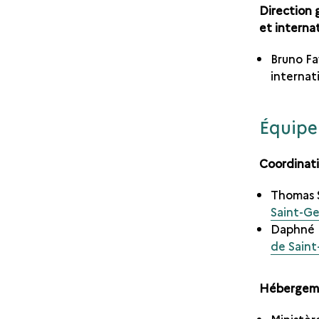
Direction 
et interna
Bruno Fa
internat
Équipe
Coordinati
Thomas 
Saint-G
Daphné 
de Sain
Hébergeme