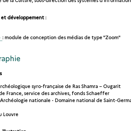
e de la Culture, sous-direction des systèmes d’information
 et développement
:
e
: module de conception des médias de type "Zoom"
raphie
s
archéologique
syro-française de Ras Shamra – Ougarit
de France, service des archives, fonds Schaeffer
Archéologie nationale - Domaine national de Saint-Germ
u Louvre