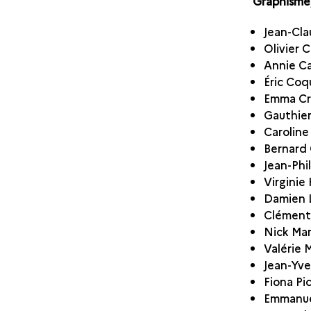
Graphisme, 
Jean-Cla
Olivier C
Annie C
Éric Coq
Emma Cr
Gauthier
Caroline
Bernard
Jean-Phi
Virginie
Damien 
Clément
Nick Mar
Valérie 
Jean-Yv
Fiona Pi
Emmanuel