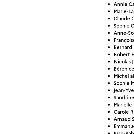
Annie C
Marie-L
Claude 
Sophie C
Anne-Sop
François
Bernard
Robert 
Nicolas 
Bérénic
Michel a
Sophie 
Jean-Yv
Sandrin
Marielle 
Carole 
Arnaud 
Emmanuel
Juan-Pab