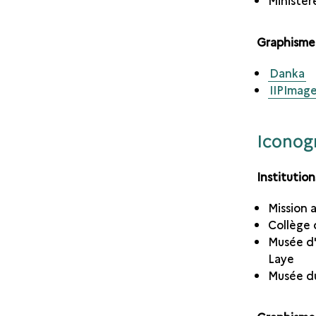
Ministèr
Graphisme
Danka
IIPImag
Iconog
Institution
Mission 
Collège 
Musée d'
Laye
Musée d