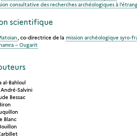
on consultative des recherches archéologiques à l’étran
on scientifique
Matoian
, co-directrice de la
mission archéologique syro-fr
hamra – Ougarit
buteurs
al-Bahloul
 André-Salvini
ude Bessac
Biron
quillon
e Blanc
ouillon
arbillet