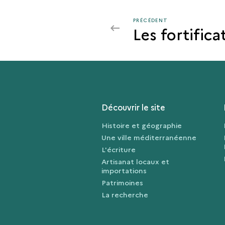
PRÉCÉDENT
PRÉCÉDENT
Les fortifica
LES
ÉTABLISSEMENTS
CÔTIERS
DE
LA
CAPITALE
Découvrir le site
Histoire et géographie
Une ville méditerranéenne
L'écriture
Artisanat locaux et
importations
Patrimoines
La recherche