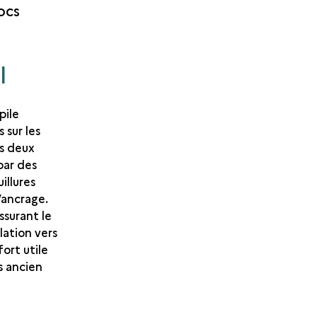
ocs
l
pile
 sur les
es deux
par des
illures
d’ancrage.
ssurant le
lation vers
fort utile
us ancien