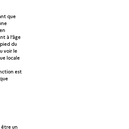
tant que
une
 en
t à l’âge
 pied du
 voir le
ue locale
nction est
oque
e être un