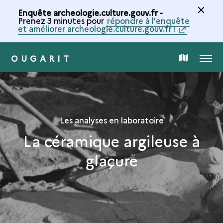
Enquête archeologie.culture.gouv.fr -
Prenez 3 minutes pour
répondre à l'enquête
et améliorer archeologie.culture.gouv.fr !
OUGARIT
MENU
CARTE
DE
LA
Les analyses en laboratoire
La céramique argileuse à
COLLECTION
glaçure