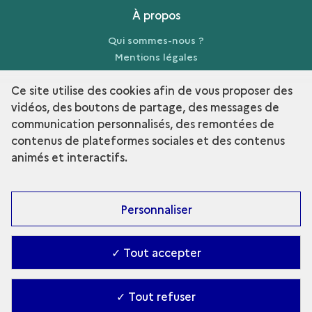
À propos
Qui sommes-nous ?
Mentions légales
Crédits
Ce site utilise des cookies afin de vous proposer des
vidéos, des boutons de partage, des messages de
communication personnalisés, des remontées de
contenus de plateformes sociales et des contenus
term
Découvrir la collection
animés et interactifs.
Personnaliser
✓ Tout accepter
✓ Tout refuser
Contact
-
Accessibilité : Partiellement conforme
-
Gestion des cookies
-
Ministère de la Culture