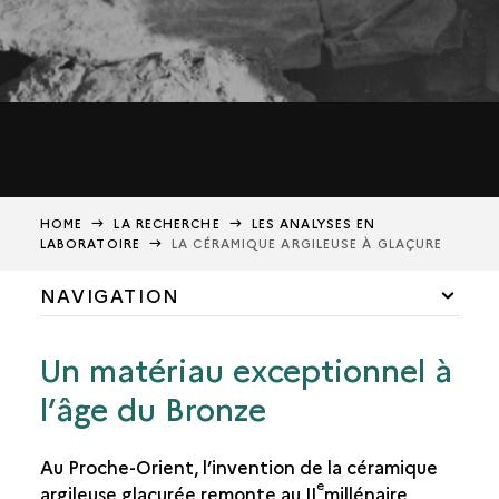
HOME
LA RECHERCHE
LES ANALYSES EN
LABORATOIRE
LA CÉRAMIQUE ARGILEUSE À GLAÇURE
NAVIGATION
HISTORIQUE DES FOUILLES
Un matériau exceptionnel à
ÉQUIPE DE RECHERCHE
l’âge du Bronze
LA SCIENCE AU SERVICE DE L'ART
Au Proche-Orient, l’invention de la céramique
MISSION PLURIDISCIPLINAIRE
e
argileuse glaçurée remonte au II
millénaire