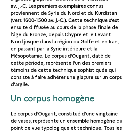
LES APPORTS DE LA PHOTOGRAPHIE NUMÉRIQUE
av. J.‑C. Les premiers exemplaires connus
proviennent de Syrie du Nord et du Kurdistan
LES ANALYSES EN LABORATOIRE
(vers 1600-1500 av. J.‑C.). Cette technique s’est
MIEUX CONNAÎTRE LA CÉRAMIQUE LOCALE
ensuite diffusée au cours de la phase finale de
LE BLEU ÉGYPTIEN
l’âge du Bronze, depuis Chypre et le Levant
Nord jusque dans la région du Golfe et en Iran,
LE BITUME
en passant par la Syrie intérieure et la
LA FAÏENCE ANTIQUE : LES FAÏENCES MONOCHROMES
BLEU-GRIS D’OUGARIT
Mésopotamie. Le corpus d’Ougarit, daté de
cette période, représente l’un des premiers
UN ENSEMBLE EXCEPTIONNEL DE PERLES EN VERRE
témoins de cette technique sophistiquée qui
LA CÉRAMIQUE ARGILEUSE À GLAÇURE
consiste à faire adhérer une glaçure sur un corps
d'argile.
LES ÉTUDES TECHNIQUES
Un corpus homogène
LES APPORTS DE L'ARCHÉOZOOLOGIE
Le corpus d’Ougarit, constitué d’une vingtaine
de vases, représente un ensemble homogène du
point de vue typologique et technique. Tous les