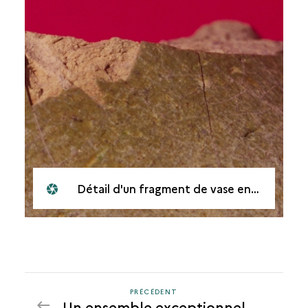
Détail d'un fragment de vase en céramique argileuse à glaçure
PRÉCÉDENT
PRÉCÉDENT
Un ensemble exceptionnel