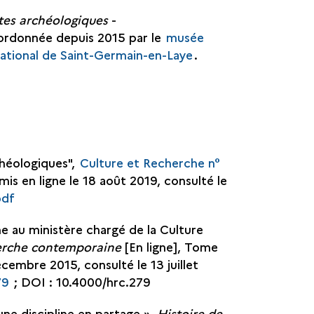
tes archéologiques
-
ordonnée depuis 2015 par le
musée
national de Saint-Germain-en-Laye
.
chéologiques",
Culture et Recherche n°
 mis en ligne le 18 août 2019, consulté le
pdf
e au ministère chargé de la Culture
herche contemporaine
[En ligne], Tome
décembre 2015, consulté le 13 juillet
79
; DOI : 10.4000/hrc.279
une discipline en partage
»,
Histoire de