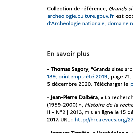
Collection de référence,
Grands si
archeologie.culture.gouv.fr
est co
d'Archéologie nationale, domaine 
En savoir plus
-
Thomas Sagory
, "Grands sites ar
139, printemps-été 2019
, page 71,
5 décembre 2020. Télécharger le
-
Jean-Pierre
Dalbéra
, «
La recherch
(1959-2000)
»,
Histoire de la rec
II - N°2 | 2013, mis en ligne le 15 
2017. URL :
http://hrc.revues.org/2
-
Jacques
Tarrête
, «
L’archéologie, 