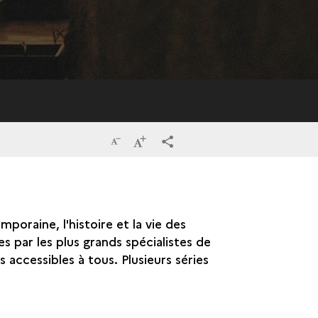
Réduire
Augmenter
terms_trans.social.share
la
la
taille
taille
mporaine, l'histoire et la vie des
du
du
 par les plus grands spécialistes de
texte
texte
s accessibles à tous. Plusieurs séries