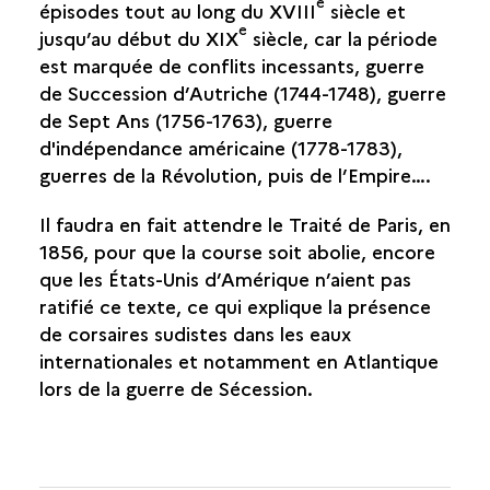
e
CHRONOLOGIE DE LA GUERRE DE COURSE
épisodes tout au long du XVIII
siècle et
e
DES ARMATEURS ET CAPITAINES D’EXCEPTION
jusqu’au début du XIX
siècle, car la période
LA COURSE COMME ACTIVITÉ DE
est marquée de conflits incessants, guerre
SUBSTITUTION
de Succession d’Autriche (1744-1748), guerre
COURSE ET ASCENSION SOCIALE
de Sept Ans (1756-1763), guerre
d'indépendance américaine (1778-1783),
MICHEL DUBOCAGE, CAPITAINE DE LA
DAUPHINE
guerres de la Révolution, puis de l’Empire….
HUGON DES PREY, CAPITAINE DE
L'AIMABLE
Il faudra en fait attendre le Traité de Paris, en
GRENOT
1856, pour que la course soit abolie, encore
que les États-Unis d’Amérique n’aient pas
LA NAVIGATION AU LONG COURS
ratifié ce texte, ce qui explique la présence
de corsaires sudistes dans les eaux
internationales et notamment en Atlantique
lors de la guerre de Sécession.