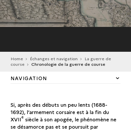
Home
Échanges et navigation
La guerre de
course
Chronologie de la guerre de course
NAVIGATION
LE LITTORAL ATLANTIQUE
Si, après des débuts un peu lents (1688-
LE CIRCUIT DES ÉCHANGES
1692), l’armement corsaire est à la fin du
e
XVII
siècle à son apogée, le phénomène ne
LA GUERRE DE COURSE
se désamorce pas et se poursuit par