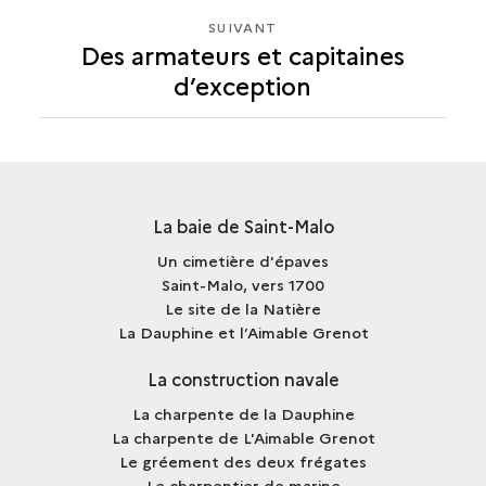
SUIVANT
SUIVANT
Des armateurs et capitaines
DES
d’exception
ARMATEURS
ET
CAPITAINES
D’EXCEPTION
La baie de Saint-Malo
Un cimetière d'épaves
Saint-Malo, vers 1700
Le site de la Natière
La Dauphine et l’Aimable Grenot
La construction navale
La charpente de la Dauphine
La charpente de L'Aimable Grenot
Le gréement des deux frégates
Le charpentier de marine