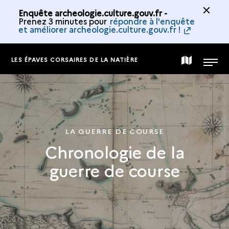
Enquête archeologie.culture.gouv.fr -
Prenez 3 minutes pour
répondre à l'enquête
et améliorer archeologie.culture.gouv.fr !
LES ÉPAVES CORSAIRES DE LA NATIÈRE
CARTE
MENU
DE
LA
LA GUERRE DE COURSE
Chronologie de la
COLLECTION
guerre de course