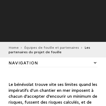
Home
Équipes de fouille et partenaires
Les
partenaires du projet de fouille
NAVIGATION
LE RETOUR DU DRASSM AU PONANT
Le bénévolat trouve vite ses limites quand les
L’ASSOCIATION ADRAMAR
impératifs d’un chantier en mer imposent à
chacun d’accepter d’encourir un minimum de
LES PARTENAIRES DU PROJET DE FOUILLE
risques, fussent des risques calculés, et de