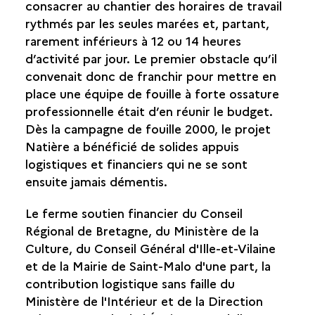
LES PARTENAIRES FINANCIERS
consacrer au chantier des horaires de travail
DES APPUIS EXTÉRIEURS
rythmés par les seules marées et, partant,
LA CARTOGRAPHIE DU SITE
rarement inférieurs à 12 ou 14 heures
LE BALAYAGE DU SITE AU SONAR LATÉRAL
d’activité par jour. Le premier obstacle qu’il
convenait donc de franchir pour mettre en
place une équipe de fouille à forte ossature
professionnelle était d’en réunir le budget.
Dès la campagne de fouille 2000, le projet
Natière a bénéficié de solides appuis
logistiques et financiers qui ne se sont
ensuite jamais démentis.
Le ferme soutien financier du Conseil
Régional de Bretagne, du Ministère de la
Culture, du Conseil Général d'Ille-et-Vilaine
et de la Mairie de Saint-Malo d'une part, la
contribution logistique sans faille du
Ministère de l'Intérieur et de la Direction