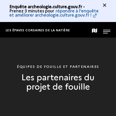
Enquête archeologie.culture.gouv.fr -
Prenez 3 minutes pour
répondre à l'enquête
et améliorer archeologie.culture.gouv.fr !
LES ÉPAVES CORSAIRES DE LA NATIÈRE
CARTE
MENU
DE
LA
ÉQUIPES DE FOUILLE ET PARTENAIRES
Les partenaires du
COLLECTION
projet de fouille