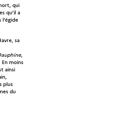
mort, qui
es qu’il a
 l’égide
avre, sa
Dauphine
,
. En moins
t ainsi
in,
s plus
imes du