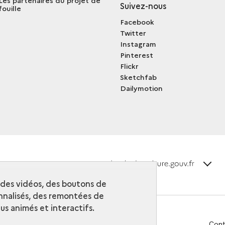
Les partenaires du projet de
Suivez-nous
fouille
Facebook
Twitter
Instagram
Pinterest
Flickr
Sketchfab
Dailymotion
terms_
Découvrir la collection
r des vidéos, des boutons de
nalisés, des remontées de
s animés et interactifs.
Cont