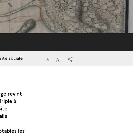
ite sociale
Réduire
Augmenter
terms_trans.social.share
la
la
taille
taille
ge revint
du
du
riple à
texte
texte
site
alle
tables les