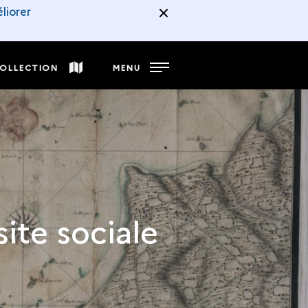
liorer
COLLECTION
MENU
ite sociale