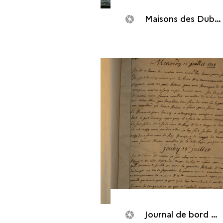
Maisons des Dubocage de Bléville achetée au Havre en 1716 par Michel Dubocage à son retour de son voyage à la Chine
Journal de bord de <i>La Découverte</i>