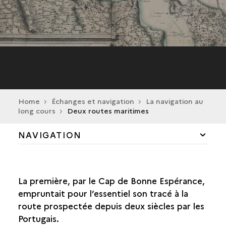
Home
Échanges et navigation
La navigation au
long cours
Deux routes maritimes
NAVIGATION
LE LITTORAL ATLANTIQUE
La première, par le Cap de Bonne Espérance,
LE CIRCUIT DES ÉCHANGES
empruntait pour l’essentiel son tracé à la
route prospectée depuis deux siècles par les
LA GUERRE DE COURSE
Portugais.