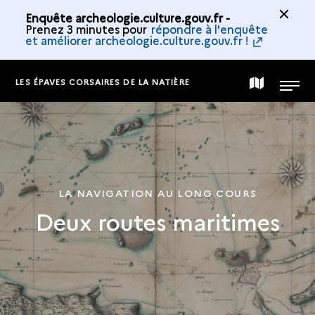
Enquête archeologie.culture.gouv.fr -
Prenez 3 minutes pour
répondre à l'enquête
et améliorer archeologie.culture.gouv.fr !
LES ÉPAVES CORSAIRES DE LA NATIÈRE
CARTE
MENU
DE
LA
LA NAVIGATION AU LONG COURS
Deux routes maritimes
COLLECTION