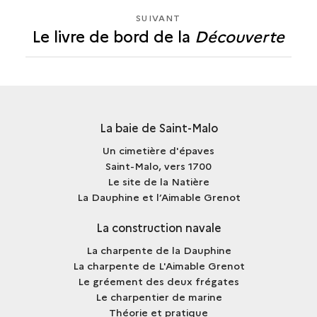
SUIVANT
SUIVANT
Le livre de bord de la
Découverte
LE
LIVRE
DE
BORD
DE
LA
La baie de Saint-Malo
<I>DÉCOUVERTE</I>
Un cimetière d'épaves
Saint-Malo, vers 1700
Le site de la Natière
La Dauphine et l’Aimable Grenot
La construction navale
La charpente de la Dauphine
La charpente de L'Aimable Grenot
Le gréement des deux frégates
Le charpentier de marine
Théorie et pratique