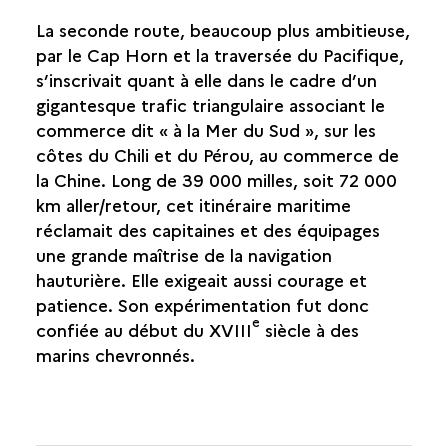
MICHEL DUBOCAGE, CAPITAINE DE LA
DAUPHINE
La seconde route, beaucoup plus ambitieuse,
par le Cap Horn et la traversée du Pacifique,
HUGON DES PREY, CAPITAINE DE
L'AIMABLE
s’inscrivait quant à elle dans le cadre d’un
GRENOT
gigantesque trafic triangulaire associant le
commerce dit « à la Mer du Sud », sur les
LA NAVIGATION AU LONG COURS
côtes du Chili et du Pérou, au commerce de
DEUX ROUTES MARITIMES
la Chine. Long de 39 000 milles, soit 72 000
LE LIVRE DE BORD DE LA
DÉCOUVERTE
km aller/retour, cet itinéraire maritime
DUBOCAGE : UN EXEMPLE DE RÉUSSITE
réclamait des capitaines et des équipages
SOCIALE
une grande maîtrise de la navigation
hauturière. Elle exigeait aussi courage et
patience. Son expérimentation fut donc
e
confiée au début du XVIII
siècle à des
marins chevronnés.