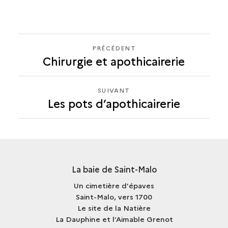
PRÉCÉDENT
PRÉCÉDENT
Chirurgie et apothicairerie
LES
POTS
D’APOTHICAIRERIE
SUIVANT
SUIVANT
Les pots d’apothicairerie
LES
POTS
D’APOTHICAIRERIE
La baie de Saint-Malo
Un cimetière d'épaves
Saint-Malo, vers 1700
Le site de la Natière
La Dauphine et l’Aimable Grenot