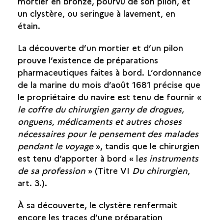
mortier en bronze, pourvu de son pilon, et
un clystère, ou seringue à lavement, en
LES OUTILS DU BORD
étain.
LE TEMPS ET LA NAVIGATION
La découverte d’un mortier et d’un pilon
prouve l’existence de préparations
LES REPAS
pharmaceutiques faites à bord. L’ordonnance
de la marine du mois d’août 1681 précise que
REPOS ET LOISIR
le propriétaire du navire est tenu de fournir «
le coffre du chirurgien garny de drogues,
CROYANCE ET RELIGION
onguens, médicaments et autres choses
nécessaires pour le pensement des malades
LA MALADIE ET LA MORT
pendant le voyage
», tandis que le chirurgien
est tenu d’apporter à bord « l
es instruments
CHIRURGIE ET APOTHICAIRERIE
de sa profession
» (Titre VI
Du chirurgien
,
DU PILON ET DU PISTON !
art. 3.).
LES POTS D’APOTHICAIRERIE
À sa découverte, le clystère renfermait
encore les traces d’une préparation