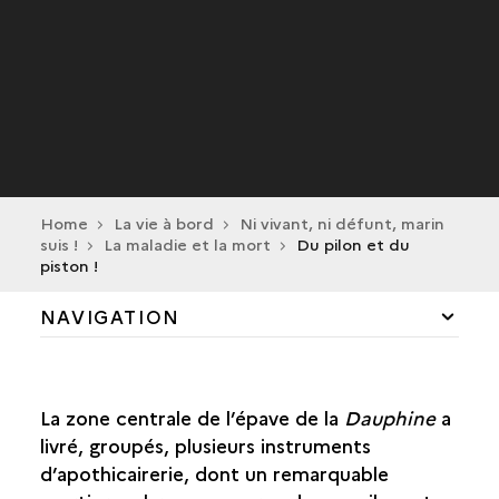
Home
La vie à bord
Ni vivant, ni défunt, marin
suis !
La maladie et la mort
Du pilon et du
piston !
NAVIGATION
L’ÉQUIPAGE
La zone centrale de l’épave de la
Dauphine
a
ÉCLAIRAGE ET CHAUFFAGE À BORD
livré, groupés, plusieurs instruments
d’apothicairerie, dont un remarquable
AU SON DU CANON