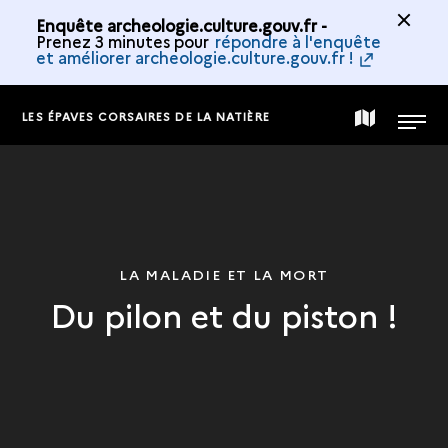
Enquête archeologie.culture.gouv.fr -
Prenez 3 minutes pour
répondre à l'enquête
et améliorer archeologie.culture.gouv.fr !
LES ÉPAVES CORSAIRES DE LA NATIÈRE
CARTE
MENU
DE
LA
LA MALADIE ET LA MORT
Du pilon et du piston !
COLLECTION