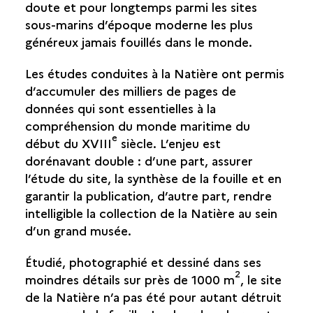
doute et pour longtemps parmi les sites
CONSERVATION ET RESTAURATION
sous-marins d’époque moderne les plus
généreux jamais fouillés dans le monde.
L’IDENTIFICATION DES ÉPAVES
Les études conduites à la Natière ont permis
DES ÉPAVES FACE AU GRAND PUBLIC
d’accumuler des milliers de pages de
données qui sont essentielles à la
L’AVENIR DE LA COLLECTION
ARCHÉOLOGIQUE
compréhension du monde maritime du
L’AVENIR D’UN SITE
e
début du XVIII
siècle. L’enjeu est
dorénavant double : d’une part, assurer
l’étude du site, la synthèse de la fouille et en
garantir la publication, d’autre part, rendre
intelligible la collection de la Natière au sein
d’un grand musée.
Étudié, photographié et dessiné dans ses
2
moindres détails sur près de 1000 m
, le site
de la Natière n’a pas été pour autant détruit