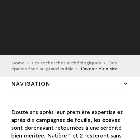
Home
Les recherches archéologiques
Des
épaves face au grand public
L’avenir d’un site
NAVIGATION
LA PASSION DES ÉPAVES
Douze ans après leur première expertise et
MÉTHODES ET TECHNIQUES DE FOUILLE
après dix campagnes de fouille, les épaves
sont dorénavant retournées à une sérénité
LE TRAVAIL À TERRE
bien méritée. Natière 1 et 2 resteront sans