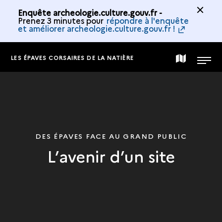
Enquête archeologie.culture.gouv.fr -
Prenez 3 minutes pour
répondre à l'enquête
et améliorer archeologie.culture.gouv.fr !
LES ÉPAVES CORSAIRES DE LA NATIÈRE
CARTE
MENU
DE
LA
DES ÉPAVES FACE AU GRAND PUBLIC
L’avenir d’un site
COLLECTION