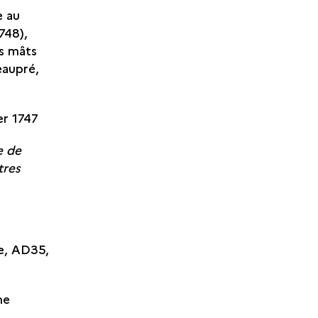
e au
748),
is mâts
eaupré,
ier 1747
e de
tres
e, AD35,
ne