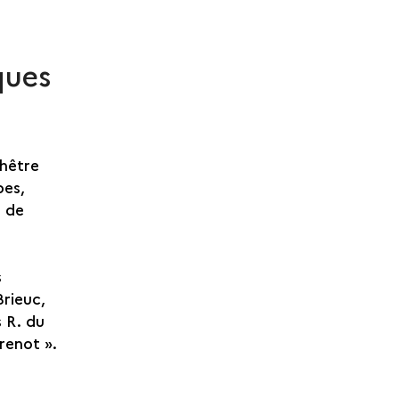
ques
 hêtre
bes,
s de
s
Brieuc,
s R. du
Grenot ».