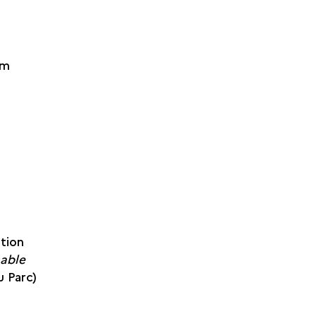
 m
tion
able
u Parc)