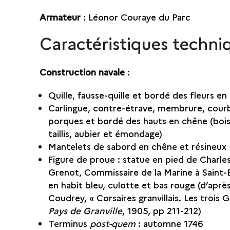
Armateur
: Léonor Couraye du Parc
Caractéristiques techni
Construction navale
:
Quille, fausse-quille et bordé des fleurs en
Carlingue, contre-étrave, membrure, cour
porques et bordé des hauts en chêne (boi
taillis, aubier et émondage)
Mantelets de sabord en chêne et résineux
Figure de proue : statue en pied de Charle
Grenot, Commissaire de la Marine à Saint-
en habit bleu, culotte et bas rouge (d’aprè
Coudrey, « Corsaires granvillais. Les trois 
Pays de Granville
, 1905, pp 211-212)
Terminus
post-quem
: automne 1746