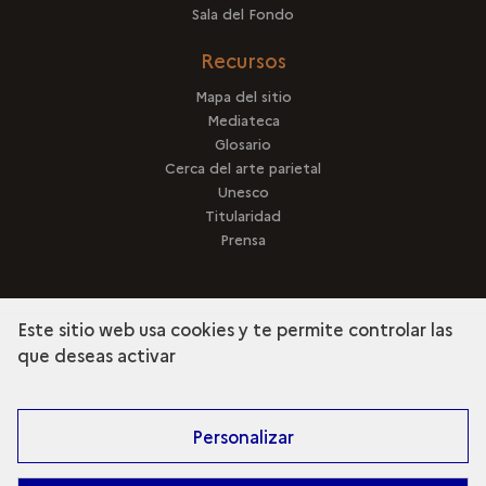
Sala del Fondo
Recursos
Mapa del sitio
Mediateca
Glosario
Cerca del arte parietal
Unesco
Titularidad
Prensa
Este sitio web usa cookies y te permite controlar las
que deseas activar
terms
Descubra la colección
Personalizar