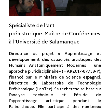
JEAN CLOTTES
CAROLE FRITZ
Spécialiste de l'art
GILLES TOSELLO
préhistorique.
Maître de Conférences
BERNARD GÉLY
à l’Université de Salamanque
JEAN-MICHEL GENESTE
Directrice du projet « Apprentissage et
ÉVELYNE DEBARD
développement des capacités artistiques des
HÉLÈNE VALLADAS
Humains Anatomiquement Modernes : une
approche pluridisciplinaire» (HAR2017-87739-P),
DOMINIQUE GENTY
financé par le Ministère de Science espagnol.
JEAN-JACQUES DELANNOY
Directrice du Laboratoire de Technologie
Préhistorique (LabTec). Sa recherche se base sur
PHILIPPE FOSSE
l’analyse technique et l’étude de
l’apprentissage artistique pendant le
MICHEL PHILIPPE
Paléolithique. Elle participe à des nombreux
NICOLAS LATEUR