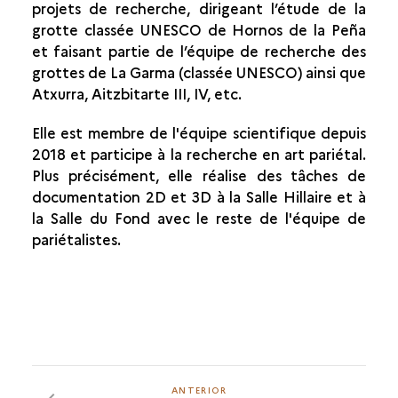
projets de recherche, dirigeant l’étude de la
grotte classée UNESCO de Hornos de la Peña
LAURA LOUMAN
et faisant partie de l’équipe de recherche des
ANTOINE LAURENT
grottes de La Garma (classée UNESCO) ainsi que
Atxurra, Aitzbitarte III, IV, etc.
JEAN-BAPTISTE FOURVEL
Elle est membre de l'équipe scientifique depuis
DIEGO GARATE
2018 et participe à la recherche en art pariétal.
OLIVIA RIVERO
Plus précisément, elle réalise des tâches de
documentation 2D et 3D à la Salle Hillaire et à
THOMAS SAGORY
la Salle du Fond avec le reste de l'équipe de
NICOLAS FREREBEAU
pariétalistes.
NADINE TISNERAT
ISABELLE THÉRY-PARISOT
LUNA VALENTIN
PHILIPPE WALTER
ANTERIOR
ANTERIOR