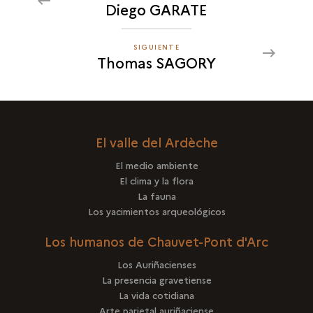
Diego GARATE
THOMAS
SAGORY
SIGUIENTE
SIGUIENTE
Thomas SAGORY
THOMAS
SAGORY
El valle del Ardèche
El medio ambiente
El clima y la flora
La fauna
Los yacimientos arqueológicos
Los humanos de Chauvet-Pont d'Arc
Los Auriñacienses
La presencia gravetiense
La vida cotidiana
Arte parietal auriñaciense