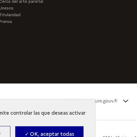
Cerca del arte parietal
Unesco
Titularidad
Prensa
terms_
Descubra la colección
mite controlar las que deseas activar
r
✓ OK, aceptar todas