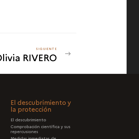
SIGUIENTE
SIGUIENTE
livia RIVERO
OLIVIA
RIVERO
El descubrimiento y
la protección
El descubrimiento
Comprobación científica y sus
repercusiones
Medidas inmediatas de