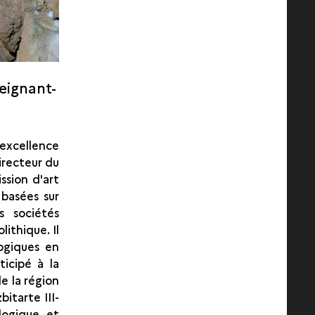
seignant-
e
xcellence
irecteur du
ssion d'art
 basées sur
s sociétés
lithique. Il
ogiques en
icipé à la
e la région
itarte III-
ologique et