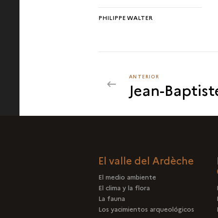
PHILIPPE WALTER
ANTERIOR
ANTERIOR
Jean-Baptis
OLIVIA
RIVERO
El valle del Ardèche
El medio ambiente
El clima y la flora
La fauna
Los yacimientos arqueológicos