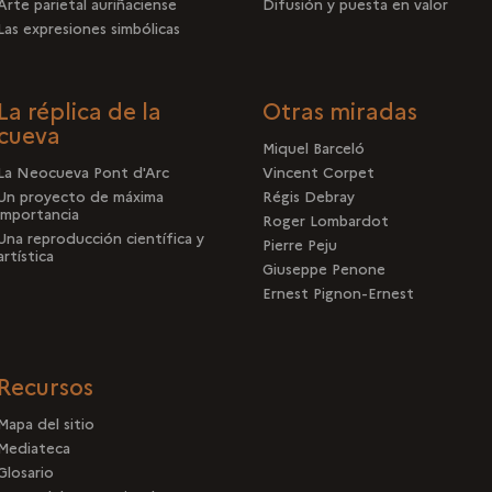
Arte parietal auriñaciense
Difusión y puesta en valor
Las expresiones simbólicas
La réplica de la
Otras miradas
cueva
Miquel Barceló
La Neocueva Pont d'Arc
Vincent Corpet
Un proyecto de máxima
Régis Debray
importancia
Roger Lombardot
Una reproducción científica y
Pierre Peju
artística
Giuseppe Penone
Ernest Pignon-Ernest
Recursos
Mapa del sitio
Mediateca
Glosario