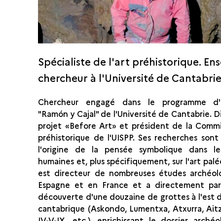
Spécialiste de l'art préhistorique. En
chercheur à l'Université de Cantabri
Chercheur engagé dans le programme d'e
"Ramón y Cajal" de l'Université de Cantabrie. D
projet «Before Art» et président de la Commi
préhistorique de l'UISPP. Ses recherches sont
l'origine de la pensée symbolique dans le
humaines et, plus spécifiquement, sur l'art paléo
est directeur de nombreuses études archéol
Espagne et en France et a directement part
découverte d'une douzaine de grottes à l'est d
cantabrique (Askondo, Lumentxa, Atxurra, Aitzb
IV-V-IX, etc.), enrichissant le dossier arché