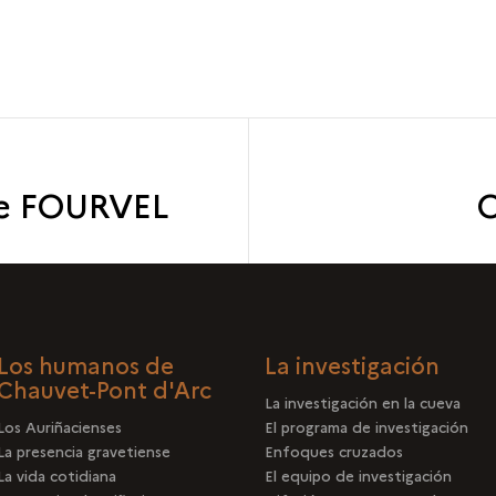
te FOURVEL
O
Los humanos de
La investigación
Chauvet-Pont d'Arc
La investigación en la cueva
Los Auriñacienses
El programa de investigación
La presencia gravetiense
Enfoques cruzados
La vida cotidiana
El equipo de investigación