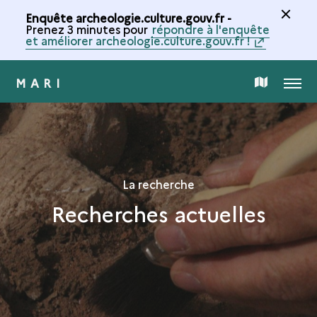
Enquête archeologie.culture.gouv.fr -
Prenez 3 minutes pour
répondre à l'enquête
et améliorer archeologie.culture.gouv.fr !
MARI
MENU
CARTE
DE
LA
La recherche
Recherches actuelles
COLLECTION