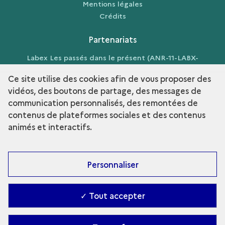
Mentions légales
Crédits
Partenariats
Labex Les passés dans le présent (ANR-11-LABX-
0026-01)
Ce site utilise des cookies afin de vous proposer des
vidéos, des boutons de partage, des messages de
communication personnalisés, des remontées de
contenus de plateformes sociales et des contenus
term
Découvrir la collection
animés et interactifs.
Personnaliser
✓ Tout accepter