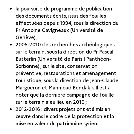
LA RECHERCHE
la poursuite du programme de publication
HISTOIRE DES RECHERCHES
des documents écrits, issus des fouilles
​ÉTUDE DES TEXTES DE MARI
effectuées depuis 1994, sous la direction du
Pr
Antoine Cavigneaux (Université de
CONSERVATION DU SITE
Genève) ;
RECHERCHES ACTUELLES
2005-2010 : les recherches archéologiques
sur le terrain, sous la direction du Pr Pascal
MARI DANS LA CRISE SYRIENNE
Butterlin (Université de Paris I Panthéon-
Sorbonne) ; sur le site, conservation
préventive, restaurations et aménagement
touristique, sous la direction de Jean-Claude
Margueron et Mahmoud Bendakir. Il est à
noter que la dernière campagne de fouille
sur le terrain a eu lieu en 2010 ;
2012-2016 : divers projets ont été mis en
œuvre dans le cadre de la protection et la
mise en valeur du patrimoine syrien.