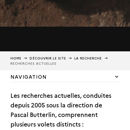
HOME
DÉCOUVRIR LE SITE
LA RECHERCHE
RECHERCHES ACTUELLES
NAVIGATION
UN ENVIRONNEMENT MAÎTRISÉ
Les recherches actuelles, conduites
L'HISTOIRE DE MARI
depuis 2005 sous la direction de
URBANISME ET ARCHITECTURE
Pascal Butterlin, comprennent
VIVRE ET MOURIR
plusieurs volets distincts :