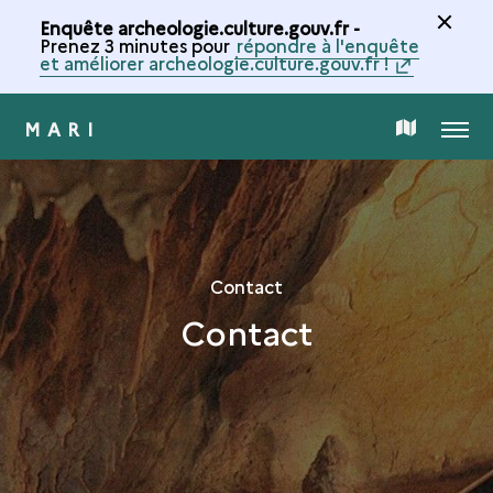
Enquête archeologie.culture.gouv.fr -
Prenez 3 minutes pour
répondre à l'enquête
et améliorer archeologie.culture.gouv.fr !
MARI
MENU
CARTE
DE
LA
Contact
Contact
COLLECTION