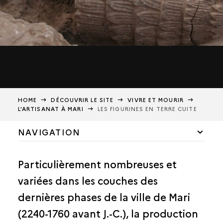
HOME
DÉCOUVRIR LE SITE
VIVRE ET MOURIR
L'ARTISANAT À MARI
LES FIGURINES EN TERRE CUITE
NAVIGATION
LES MARIOTES ET LEURS IMAGES
Particulièrement nombreuses et
ÉCRITURE ET LANGUE
variées dans les couches des
LE MONDE DES MORTS
dernières phases de la ville de Mari
LE MONDE DES DIEUX
(2240-1760 avant J.-C.), la production