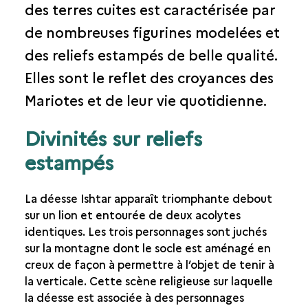
des terres cuites est caractérisée par
L'ARTISANAT À MARI
de nombreuses figurines modelées et
LES FIGURINES EN TERRE CUITE
LES INCRUSTATIONS EN COQUILLE
des reliefs estampés de belle qualité.
LES OUTILLAGES EN SILEX
Elles sont le reflet des croyances des
Mariotes et de leur vie quotidienne.
Divinités sur reliefs
estampés
La déesse Ishtar apparaît triomphante debout
sur un lion et entourée de deux acolytes
identiques. Les trois personnages sont juchés
sur la montagne dont le socle est aménagé en
creux de façon à permettre à l’objet de tenir à
la verticale. Cette scène religieuse sur laquelle
la déesse est associée à des personnages