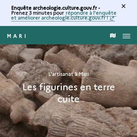
Enquête archeologie.culture.gouv.fr -
Prenez 3 minutes pour
répondre à l'enquête
et améliorer archeologie.culture.gouv.fr !
MARI
MENU
CARTE
DE
LA
L'artisanat à Mari
Les figurines en terre
COLLECTION
cuite