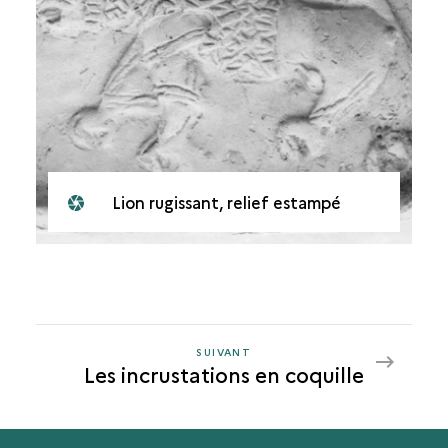
Lion rugissant, relief estampé
SUIVANT
SUIVANT
Les incrustations en coquille
LES
INCRUSTATIONS
EN
COQUILLE