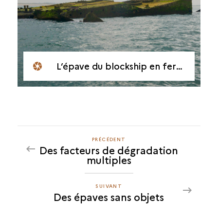
L’épave du blockship en ferrociment David O’Saylor
PRÉCÉDENT
PRÉCÉDENT
Des facteurs de dégradation
DES
multiples
ÉPAVES
SANS
OBJETS
SUIVANT
SUIVANT
Des épaves sans objets
DES
ÉPAVES