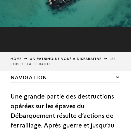
HOME
UN PATRIMOINE VOUÉ À DISPARAITRE
LES
ROIS DE LA FERRAILLE
NAVIGATION
DES FACTEURS DE DÉGRADATION MULTIPLES
Une grande partie des destructions
LES ROIS DE LA FERRAILLE
opérées sur les épaves du
DES ÉPAVES SANS OBJETS
Débarquement résulte d’actions de
LE CAS DU PORT ARTIFICIEL AU LARGE D’ARROMANCHES
ferraillage. Après-guerre et jusqu’au