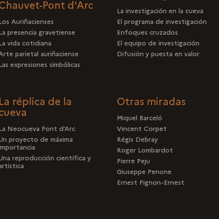
Chauvet-Pont d'Arc
La investigación en la cueva
Los Auriñacienses
El programa de investigación
La presencia gravetiense
Enfoques cruzados
La vida cotidiana
El equipo de investigación
Arte parietal auriñaciense
Difusión y puesta en valor
Las expresiones simbólicas
La réplica de la
Otras miradas
cueva
Miquel Barceló
La Neocueva Pont d'Arc
Vincent Corpet
Un proyecto de máxima
Régis Debray
importancia
Roger Lombardot
Una reproducción científica y
Pierre Peju
artística
Giuseppe Penone
Ernest Pignon-Ernest