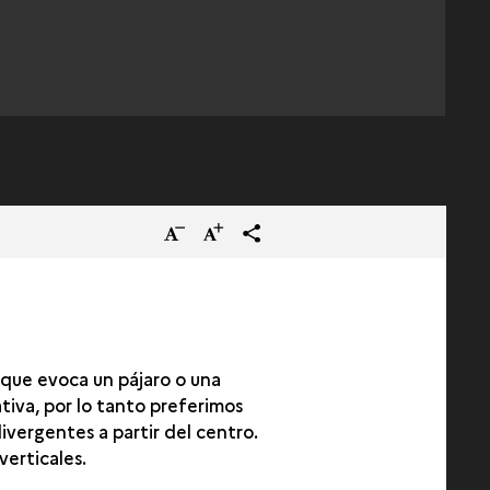
Reducir
Aumentar
terms_trans.social.share
el
el
tamaño
tamaño
del
del
texto.
texto.
 que evoca un pájaro o una
tiva, por lo tanto preferimos
ivergentes a partir del centro.
verticales.