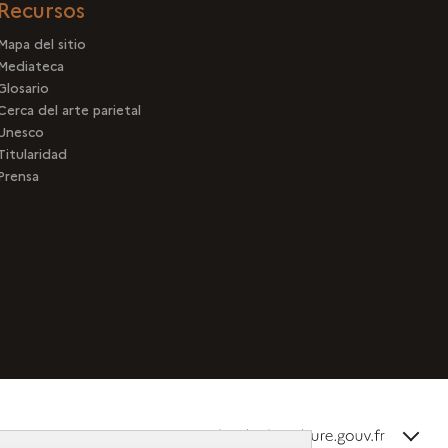
Recursos
Mapa del sitio
Mediateca
Glosario
Cerca del arte parietal
Unesco
Titularidad
Prensa
terms_
Descubra la colección