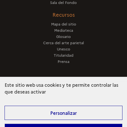
Sala del Fondo
Recursos
Mapa del sitio
Mediateca
Glosario
Cerca del arte parietal
Unesco
Titularidad
Prensa
Este sitio web usa cookies y te permite controlar las
que deseas activar
terms
Descubra la colección
Personalizar