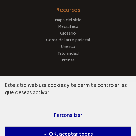
Recursos
Mapa del sitio
Mediateca
Glosario
Cerca del arte parietal
Unesco
Titularidad
Prensa
Este sitio web usa cookies y te permite controlar las
que deseas activar
terms
Descubra la colección
Personalizar
✓ OK, aceptar todas