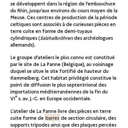
GRANDE-BRETAGNE
se développent dans la région de l’embouchure
du Rhin, jusqu’aux environs du cours moyen de la
Meuse. Ces centres de production de la période
celtiques sont associés à de curieuses pièces en
terre cuite en forme de demi-tuyaux
cylindriques (
Salzhalbröhren
des archéologues
allemands).
Le groupe d’ateliers le plus connu est constitué
par le site de La Panne (Belgique), au voisinage
duquel se situe le site fortifié de hauteur du
Kemmelberg. Cet habitat privilégié constitue le
point de diffusion le plus septentrional des
importations méditerranéennes de la fin du
e
VI
s. av. J.-C. en Europe occidentale.
L’atelier de La Panne livre des pièces en terre
cuite forme de
barres
de section circulaire, des
supports tripodes ainsi que des plaques percées