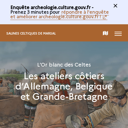
Enquête archeologie.culture.gouv.fr -
Prenez 3 minutes pour
répondre à l'enquête
et améliorer archeologie.culture.gouv.fr !
MENU
CARTE
SALINES CELTIQUES DE MARSAL
DE
L’Or blanc des Celtes
LA
Les ateliers côtiers
d’Allemagne, Belgique
COLLECTION
et Grande-Bretagne