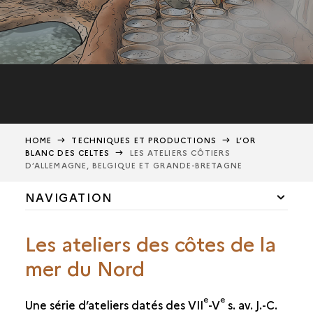
HOME
TECHNIQUES ET PRODUCTIONS
L’OR
BLANC DES CELTES
LES ATELIERS CÔTIERS
D’ALLEMAGNE, BELGIQUE ET GRANDE-BRETAGNE
NAVIGATION
LES MINES DU MASSIF DES ALPES
Les ateliers des côtes de la
LES SALINES CONTINENTALES
mer du Nord
LES ATELIERS CÔTIERS DU LITTORAL FRANÇAIS
e
e
Une série d’ateliers datés des VII
-V
s. av. J.-C.
LES ATELIERS CÔTIERS D’ALLEMAGNE, BELGIQUE ET