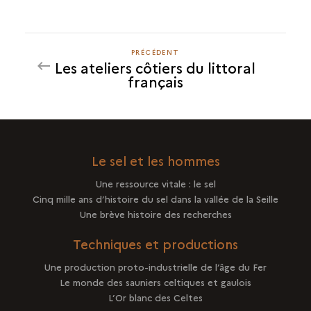
PRÉCÉDENT
PRÉCÉDENT
Les ateliers côtiers du littoral
français
Le sel et les hommes
Une ressource vitale : le sel
Cinq mille ans d’histoire du sel dans la vallée de la Seille
Une brève histoire des recherches
Techniques et productions
Une production proto-industrielle de l’âge du Fer
Le monde des sauniers celtiques et gaulois
L’Or blanc des Celtes