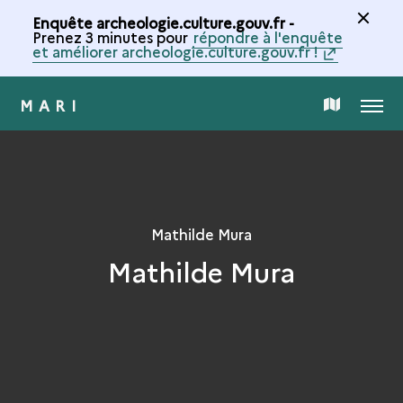
Enquête archeologie.culture.gouv.fr -
Prenez 3 minutes pour
répondre à l'enquête
et améliorer archeologie.culture.gouv.fr !
MARI
MENU
CARTE
DE
LA
Mathilde Mura
Mathilde Mura
COLLECTION