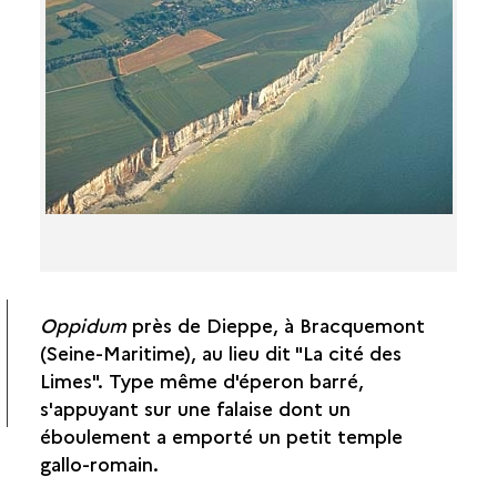
LES COLLINES FORTIFIÉES
DIAPORAMA
LE "MURUS GALLICUS"
LES AEDEFICIA
LES ENCLOS SIMPLES ET FESTIFS
LES VICI (VILLAGES?)
Oppidum
près de Dieppe, à Bracquemont
(Seine-Maritime), au lieu dit "La cité des
Limes". Type même d'éperon barré,
s'appuyant sur une falaise dont un
éboulement a emporté un petit temple
gallo-romain.