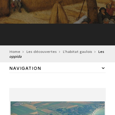
Home
Les découvertes
L'habitat gaulois
Les
oppida
NAVIGATION
LA FERME GAULOISE DE VERBERIE (OISE)
HYPOTHÈSE DE RECONSTITUTION D'UNE FERME
INDIGÈNE
LES OPPIDA