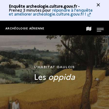
Enquête archeologie.culture.gouv.fr -
Prenez 3 minutes pour
répondre à l'enquête
et améliorer archeologie.culture.gouv.fr !
ARCHÉOLOGIE AÉRIENNE
CARTE
MENU
DE
LA
L'HABITAT GAULOIS
Les
oppida
COLLECTION