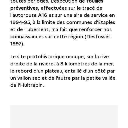
toutes périodes. L'exécution de
fouilles
APPARITION DU PREMIER MÉTAL: LE CUIVRE
préventives
, effectuées sur le tracé de
DES TUMULI PAR MILLIERS
l'autoroute A16 et sur une aire de service en
QUELQUES RARES MONUMENTS ENCORE EN
1994-95, à la limite des communes d'Étaples
ÉLÉVATION
et de Tubersent, n'a fait que renforcer nos
DES HABITATS DIFFICILES À DÉTECTER DEPUIS
L'AVION
connaissances sur cette région (
Desfossés
UN SITE DE L'ÂGE DU BRONZE À ÉTAPLES (PAS-
1997
).
DE-CALAIS)
Le site protohistorique occupe, sur la rive
LES NÉCROPOLES ET SANCTUAIRES GAULOIS ET
droite de la rivière, à 8 kilomètres de la mer,
ROMAINS
le rebord d'un
plateau, entaillé d'un côté par
un vallon sec et de l'autre par la petite vallée
L'HABITAT GAULOIS
de l'Huitrepin.
L'HABITAT GALLO-ROMAIN
LE MOYEN AGE ET LA GENÈSE DU MONDE RURAL