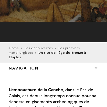
Home
Les découvertes
Les premiers
métallurgistes
Un site de l'âge du Bronze à
Étaples
NAVIGATION
LES PREMIERS AGRICULTEURS
L'embouchure de la Canche
, dans le Pas-de-
LES PREMIERS MÉTALLURGISTES
Calais, est depuis longtemps connue pour sa
RECONSTITUTION D'UNE CÉRÉMONIE
richesse en gisements archéologiques de
NOCTURNE