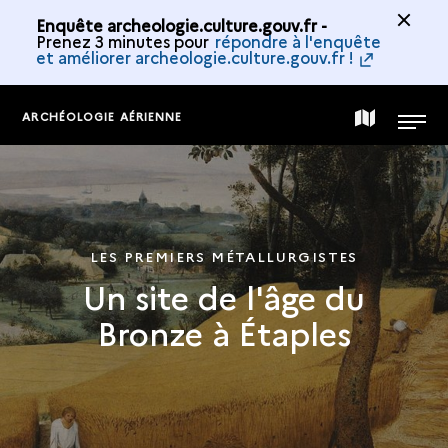
Enquête archeologie.culture.gouv.fr -
Prenez 3 minutes pour
répondre à l'enquête
et améliorer archeologie.culture.gouv.fr !
ARCHÉOLOGIE AÉRIENNE
CARTE
MENU
DE
LA
LES PREMIERS MÉTALLURGISTES
Un site de l'âge du
COLLECTION
Bronze à Étaples