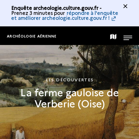
Enquête archeologie.culture.gouv.fr -
Prenez 3 minutes pour
répondre à l'enquête
et améliorer archeologie.culture.gouv.fr !
ARCHÉOLOGIE AÉRIENNE
CARTE
MENU
DE
LA
LES DÉCOUVERTES
La ferme gauloise de
COLLECTION
Verberie (Oise)