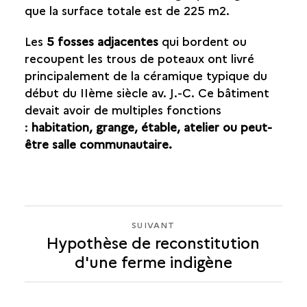
que la surface totale est de 225 m2.
Les
5 fosses adjacentes
qui bordent ou
recoupent les trous de poteaux ont livré
principalement de la céramique typique du
début du IIème siècle av. J.-C. Ce bâtiment
devait avoir de multiples fonctions
:
habitation, grange, étable, atelier ou peut-
être salle communautaire.
SUIVANT
SUIVANT
Hypothèse de reconstitution
HYPOTHÈSE
d'une ferme indigène
DE
RECONSTITUTION
D'UNE
FERME