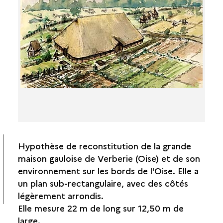
L'HABITAT GAULOIS
LA FERME GAULOISE DE VERBERIE (OISE)
HYPOTHÈSE DE RECONSTITUTION D'UNE
FERME INDIGÈNE
LES OPPIDA
LES AEDEFICIA
LES ENCLOS SIMPLES ET FESTIFS
LES VICI (VILLAGES?)
L'HABITAT GALLO-ROMAIN
Hypothèse de reconstitution de la grande
LE MOYEN AGE ET LA GENÈSE DU MONDE RURAL
maison gauloise de Verberie (Oise) et de son
environnement sur les bords de l'Oise. Elle a
un plan sub-rectangulaire, avec des côtés
légèrement arrondis.
Elle mesure 22 m de long sur 12,50 m de
large.