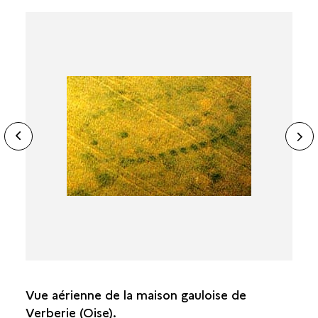
ide
N
ous
sl
Vue aérienne de la maison gauloise de
Verberie (Oise).