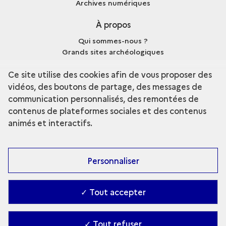
Archives numériques
À propos
Qui sommes-nous ?
Grands sites archéologiques
Mentions légales
Ce site utilise des cookies afin de vous proposer des
vidéos, des boutons de partage, des messages de
communication personnalisés, des remontées de
contenus de plateformes sociales et des contenus
terms
Découvrir la collection
animés et interactifs.
Personnaliser
✓ Tout accepter
✓ Tout refuser
Contact
-
Accessibilité : Partiellement conforme
-