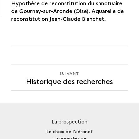
Hypothèse de reconstitution du sanctuaire
de Gournay-sur-Aronde (Oise). Aquarelle de
reconstitution Jean-Claude Blanchet.
SUIVANT
SUIVANT
Historique des recherches
HISTORIQUE
DES
RECHERCHES
La prospection
Le choix de l'aéronef
La prise de vue