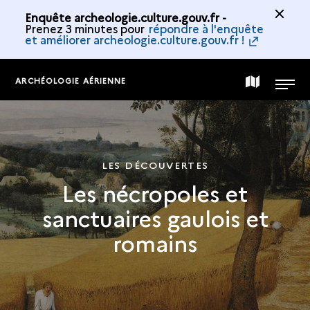
Enquête archeologie.culture.gouv.fr -
Prenez 3 minutes pour
répondre à l'enquête
et améliorer archeologie.culture.gouv.fr !
ARCHÉOLOGIE AÉRIENNE
CARTE
MENU
DE
LES DÉCOUVERTES
LA
Les nécropoles et
sanctuaires gaulois et
COLLECTION
romains