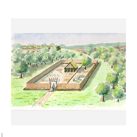
HYPOTHÈSE DE RECONSTITUTION D'UN
SANCTUAIRE
HISTORIQUE DES RECHERCHES
SURVIVANCE DES CERCLES FUNÉRAIRES
LES ENCLOS FUNÉRAIRES
LES PETITS TEMPLES GALLO-ROMAINS
LES SANCTUAIRES
DIAPORAMA
LA NÉCROPOLE DE TARTIGNY (OISE)
LE SANCTUAIRE DE RIBEMONT-SUR-ANCRE
(SOMME)
L'HABITAT GAULOIS
L'HABITAT GALLO-ROMAIN
LE MOYEN AGE ET LA GENÈSE DU MONDE RURAL