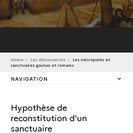
Home
Les découvertes
Les nécropoles et
sanctuaires gaulois et romains
NAVIGATION
LES PREMIERS AGRICULTEURS
Hypothèse de
LES PREMIERS MÉTALLURGISTES
reconstitution d'un
LES NÉCROPOLES ET SANCTUAIRES GAULOIS ET
sanctuaire
ROMAINS