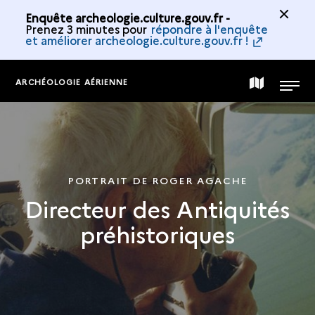
Enquête archeologie.culture.gouv.fr -
Prenez 3 minutes pour
répondre à l'enquête
et améliorer archeologie.culture.gouv.fr !
ARCHÉOLOGIE AÉRIENNE
CARTE
MENU
DE
LA
PORTRAIT DE ROGER AGACHE
Directeur des Antiquités
COLLECTION
préhistoriques