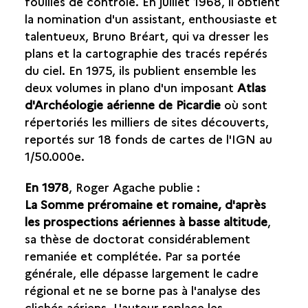
fouilles de contrôle. En juillet 1968, il obtient
la nomination d'un assistant, enthousiaste et
PROTECTION DU PATRIMOINE
talentueux, Bruno Bréart, qui va dresser les
plans et la cartographie des tracés repérés
PORTRAIT DE ROGER AGACHE
du ciel. En 1975, ils publient ensemble les
UNE ENFANCE DANS LA CAMPAGNE PICARDE
deux volumes in plano d'un imposant
Atlas
NAISSANCE D'UNE PASSION
d'Archéologie aérienne de Picardie
où sont
PREMIERS SURVOLS AÉRIENS :
répertoriés les milliers de sites découverts,
ENTHOUSIASMES ET DÉSILLUSIONS
reportés sur 18 fonds de cartes de l'IGN au
VERS UNE RECONNAISSANCE
1/50.000e.
INTERNATIONALE
DIRECTEUR DES ANTIQUITÉS PRÉHISTORIQUES
En 1978
, Roger Agache publie :
HOMMAGES
La Somme préromaine et romaine, d'après
les prospections aériennes à basse altitude
,
sa thèse de doctorat considérablement
remaniée et complétée. Par sa portée
générale, elle dépasse largement le cadre
régional et ne se borne pas à l'analyse des
clichés aériens. L'auteur replace les