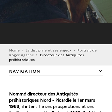
Home
La discipline et ses enjeux
Portrait de
Roger Agache
Directeur des Antiquités
préhistoriques
NAVIGATION
DÉFINITION DE L'ARCHÉOLOGIE AÉRIENNE
Nommé directeur des Antiquités
HISTORIQUE
préhistoriques Nord - Picardie le 1er mars
1963
, il intensifie ses prospections et ses
INVENTAIRE ET CARTE ARCHÉOLOGIQUE