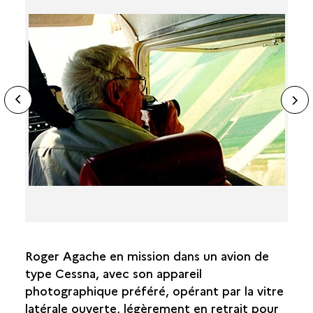
ide
N
ous
sl
Roger Agache en mission dans un avion de
type Cessna, avec son appareil
photographique préféré, opérant par la vitre
latérale ouverte, légèrement en retrait pour