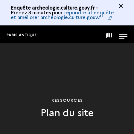
Enquête archeologie.culture.gouv.fr -
Prenez 3 minutes pour
répondre à l'enquête
et améliorer archeologie.culture.gouv.fr !
PARIS ANTIQUE
CARTE
MENU
DE
LA
COLLECTION
RESSOURCES
Plan du site