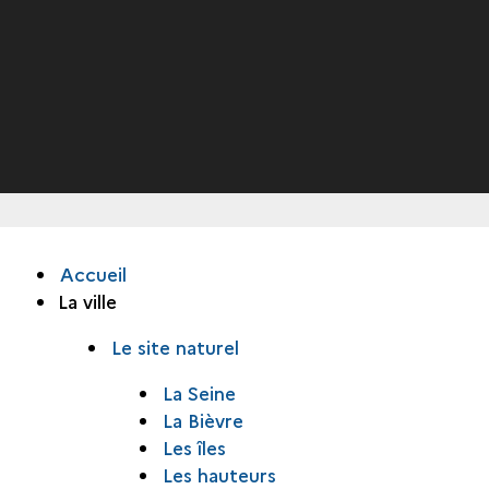
Accueil
La ville
Le site naturel
La Seine
La Bièvre
Les îles
Les hauteurs