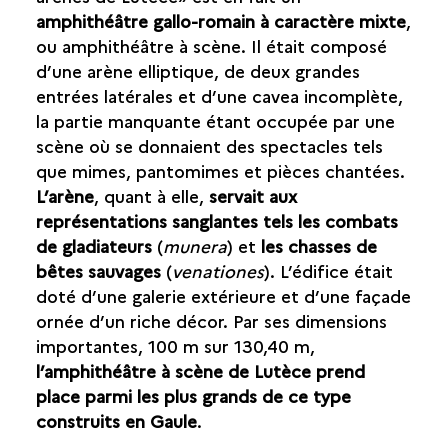
LES OCCUPATIONS RURALES
amphithéâtre gallo-romain à caractère mixte
,
ou amphithéâtre à scène. Il était composé
UNE VILLE STRUCTURÉE PAR LE FLEUVE
d’une arène elliptique, de deux grandes
entrées latérales et d’une cavea incomplète,
LA MISE EN SCÈNE DE LA VILLE SUR LA MONTAGNE
la partie manquante étant occupée par une
SAINTE-GENEVIÈVE
scène où se donnaient des spectacles tels
que mimes, pantomimes et pièces chantées.
UN PLAN QUADRILLÉ
L’arène
, quant à elle,
servait aux
représentations sanglantes tels les combats
de gladiateurs
(
munera
) et
les chasses de
bêtes sauvages
(
venationes
). L’édifice était
doté d’une galerie extérieure et d’une façade
ornée d’un riche décor. Par ses dimensions
importantes, 100 m sur 130,40 m,
l’amphithéâtre à scène de Lutèce prend
place parmi les plus grands de ce type
construits en Gaule
.