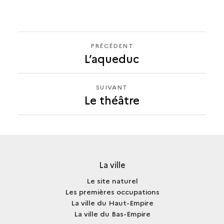
PRÉCÉDENT
PRÉCÉDENT
L’aqueduc
LE
THÉÂTRE
SUIVANT
SUIVANT
Le théâtre
LE
THÉÂTRE
La ville
Le site naturel
Les premières occupations
La ville du Haut-Empire
La ville du Bas-Empire