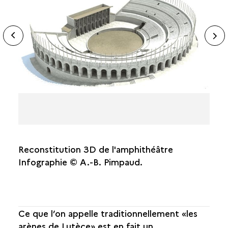
LES CARCERES
LA CAVEA
ide
LA FAÇADE MONUMENTALE
N
ous
LA SCÈNE
HISTORIQUE
sl
LOCALISATION
DATATION
LE THÉÂTRE
LE FORUM
Reconstitution 3D de l'amphithéâtre
LES TERMES DE CLUNY
Infographie © A.-B. Pimpaud.
LES HABITATIONS
LA NÉCROPOLE SAINT-JACQUES
Ce que l’on appelle traditionnellement «les
arènes de Lutèce» est en fait un