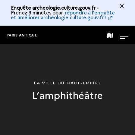
Enquête archeologie.culture.gouv.fr -
Prenez 3 minutes pour
répondre à l'enquête
et améliorer archeologie.culture.gouv.fr !
PARIS ANTIQUE
CARTE
MENU
DE
LA
LA VILLE DU HAUT-EMPIRE
L’amphithéâtre
COLLECTION