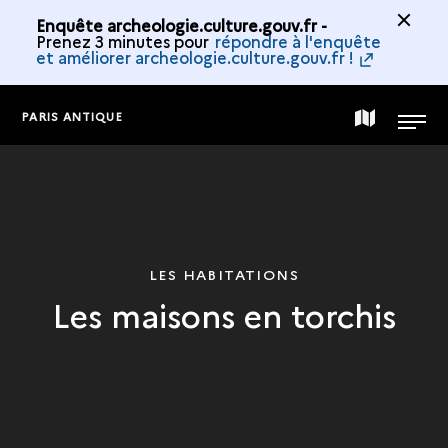
Enquête archeologie.culture.gouv.fr -
Prenez 3 minutes pour
répondre à l'enquête
et améliorer archeologie.culture.gouv.fr !
PARIS ANTIQUE
CARTE
MENU
DE
LA
LES HABITATIONS
Les maisons en torchis
COLLECTION