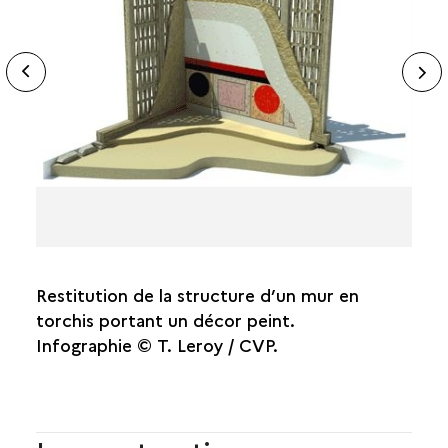
ide
N
ous
sl
Restitution de la structure d’un mur en
torchis portant un décor peint.
Infographie © T. Leroy / CVP.