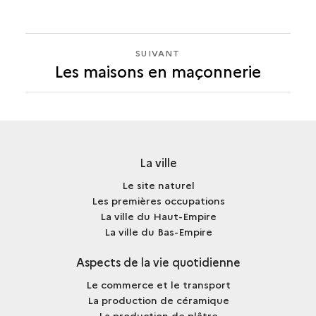
SUIVANT
SUIVANT
Les maisons en maçonnerie
LES
MAISONS
EN
MAÇONNERIE
La ville
Le site naturel
Les premières occupations
La ville du Haut-Empire
La ville du Bas-Empire
Aspects de la vie quotidienne
Le commerce et le transport
La production de céramique
La production de plâtre