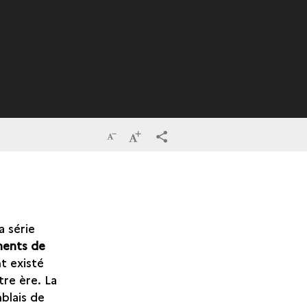
Réduire
Augmenter
terms_trans.social.share
la
la
taille
taille
du
du
a série
texte
texte
ments de
t existé
tre ère. La
blais de