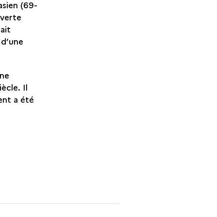
asien (69-
uverte
ait
 d’une
une
iècle. Il
ent a été