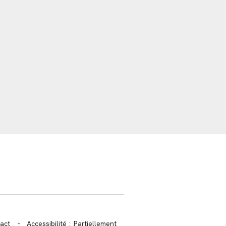
trans.bandeau_cutlure.archeo
act
-
Accessibilité : Partiellement