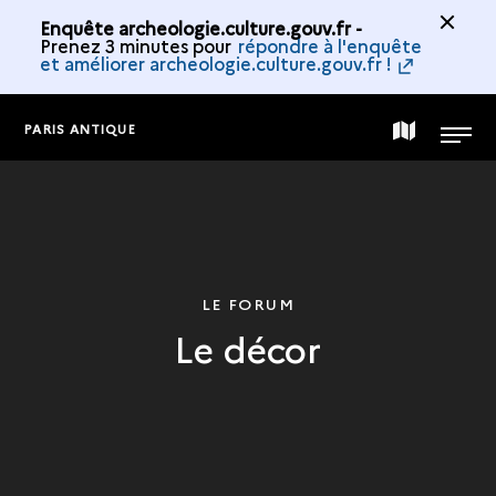
Enquête archeologie.culture.gouv.fr -
Prenez 3 minutes pour
répondre à l'enquête
et améliorer archeologie.culture.gouv.fr !
PARIS ANTIQUE
CARTE
MENU
DE
LA
LE FORUM
Le décor
COLLECTION