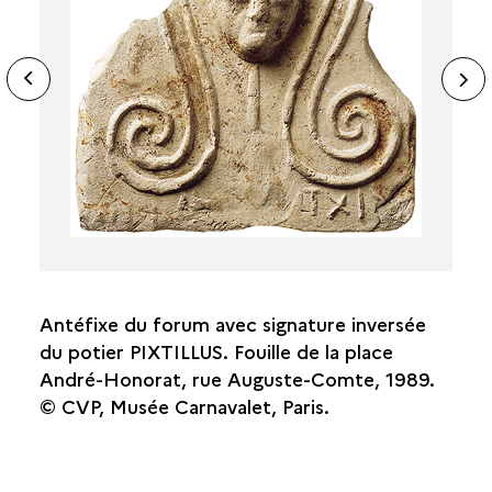
LA BASILIQUE
ide
N
LA PLACE ET LE TEMPLE
ous
sl
MODULES ET PROPORTIONS
LA DATATION
LE DÉCOR
Antéfixe du forum avec signature inversée
du potier PIXTILLUS. Fouille de la place
André-Honorat, rue Auguste-Comte, 1989.
© CVP, Musée Carnavalet, Paris.