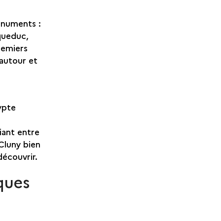
onuments :
queduc,
remiers
autour et
ypte
e
iant entre
 Cluny bien
découvrir.
ques