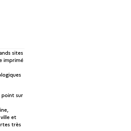
ands sites
ge imprimé
ologiques
e point sur
ine,
ville et
artes très