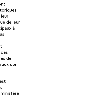
ont
storiques,
 leur
que de leur
cipaux à
lus
nt
 des
res de
raux qui
 est
e,
 ministère