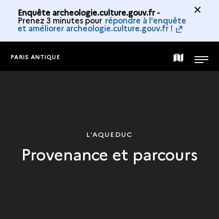
Enquête archeologie.culture.gouv.fr -
Prenez 3 minutes pour
répondre à l'enquête
et améliorer archeologie.culture.gouv.fr !
PARIS ANTIQUE
CARTE
MENU
DE
LA
L’AQUEDUC
Provenance et parcours
COLLECTION