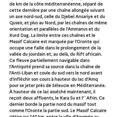
de km de la côte méditerranéenne, séparé de
ÉCONOMIE DU PÈLERINAGE ET VIE QUOTIDIENNE
cette dernière par une chaîne allongée suivant
un axe nord-sud, celle du Djebel Ansariye et du
LES BAINS
Quseir, et plus au Nord, par les chaînes de même
GESTION DE L'EAU
orientation et parallèles de l’Ammanus et du
Kurd Dag. La limite entre ces chaînes et le
TOMBEAUX
Massif Calcaire est marquée par l’Oronte qui
occupe une faille dans le prolongement de la
vallée du Jourdain et, au delà, du Rift africain.
Ce fleuve partiellement navigable dans
l’Antiquité prend sa source dans la chaîne de
l’Anti-Liban et coule du sud vers le nord avant
d’infléchir son cours à hauteur du lac d’Amq
pour se jeter près de Séleucie en Méditerranée.
À hauteur de ce lac asséché maintenant, il
reçoit deux affluents, le Kara Su et l'´Afrin. Ce
dernier borde la partie nord du massif tout
comme l’Oronte la partie sud. Le Massif Calcaire
s’étire sur 140 km, entre la ville d’Apamée au