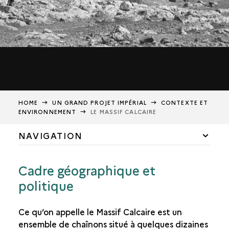
HOME
UN GRAND PROJET IMPÉRIAL
CONTEXTE ET
ENVIRONNEMENT
LE MASSIF CALCAIRE
NAVIGATION
CONTEXTE ET ENVIRONNEMENT
Cadre géographique et
LE MASSIF CALCAIRE
politique
HISTOIRE GÉNÉRALE
LES VILLAGES DU NORD DE LA SYRIE
Ce qu’on appelle le Massif Calcaire est un
ensemble de chaînons situé à quelques dizaines
UN PROGRAMME SPECTACULAIRE