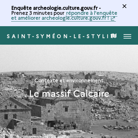
Enquête archeologie.culture.gouv.fr -
Prenez 3 minutes pour
répondre à l'enquête
et améliorer archeologie.culture.gouv.fr !
SAINT-SYMÉON-LE-STYLITE
MENU
CARTE
DE
LA
Contexte et environnement
Le massif Calcaire
COLLECTION