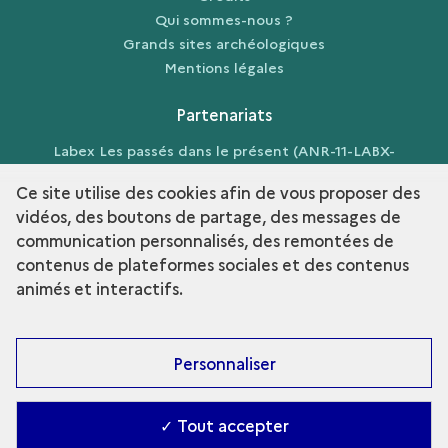
Qui sommes-nous ?
Grands sites archéologiques
Mentions légales
Partenariats
Labex Les passés dans le présent (ANR-11-LABX-
0026-01)
Ce site utilise des cookies afin de vous proposer des
vidéos, des boutons de partage, des messages de
communication personnalisés, des remontées de
contenus de plateformes sociales et des contenus
term
Découvrir la collection
animés et interactifs.
Personnaliser
✓ Tout accepter