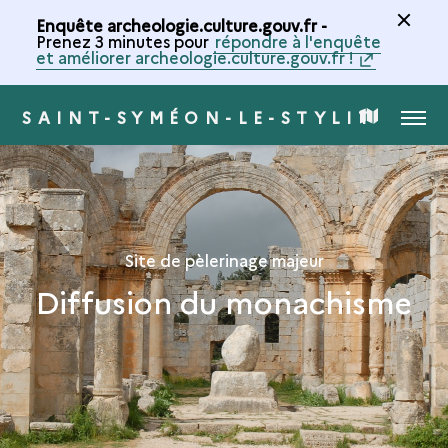
Enquête archeologie.culture.gouv.fr -
Prenez 3 minutes pour
répondre à l'enquête
et améliorer archeologie.culture.gouv.fr !
SAINT-SYMÉON-LE-STYLITE
MENU
CARTE
DE
LA
Site de pèlerinage majeur
Diffusion du monachisme
COLLECTION