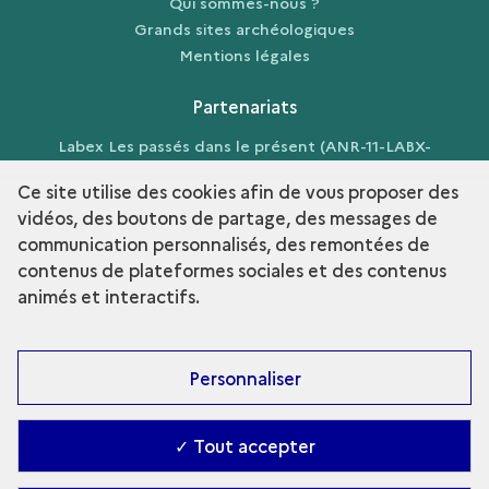
Qui sommes-nous ?
Grands sites archéologiques
Mentions légales
Partenariats
Labex Les passés dans le présent (ANR-11-LABX-
0026-01)
Ce site utilise des cookies afin de vous proposer des
vidéos, des boutons de partage, des messages de
communication personnalisés, des remontées de
contenus de plateformes sociales et des contenus
term
Découvrir la collection
animés et interactifs.
Personnaliser
✓ Tout accepter