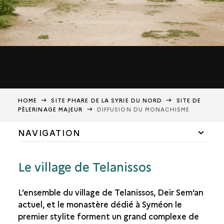
HOME
SITE PHARE DE LA SYRIE DU NORD
SITE DE
PÈLERINAGE MAJEUR
DIFFUSION DU MONACHISME
NAVIGATION
SITE DE PÈLERINAGE MAJEUR
Le village de Telanissos
NAISSANCE DU STYLITISME
ESSOR DU STYLITISME
L’ensemble du village de Telanissos, Deir Sem‘an
DIFFUSION DU MONACHISME
actuel, et le monastère dédié à Syméon le
premier stylite forment un grand complexe de
L'AVÈNEMENT DU CHRISTIANISME EN SYRIE