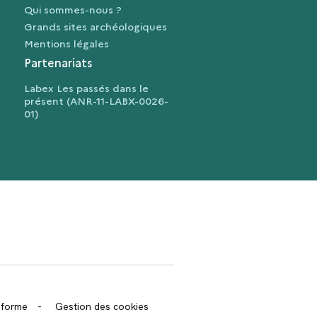
Qui sommes-nous ?
Grands sites archéologiques
Mentions légales
Partenariats
Labex Les passés dans le
présent (ANR-11-LABX-0026-
01)
trans.bandeau_cutlure.archeo
onforme
-
Gestion des cookies