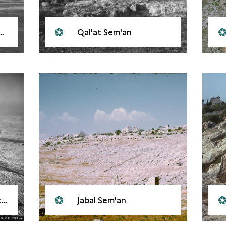
Qal'at Sem'an
n
Jabal Sem'an