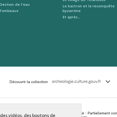
Gestion de l'eau
Le kastron et la reconquête
Tombeaux
byzantine
Et après...
terms_
Découvrir la collection
Contact
-
Accessibilité : Partiellement c
r des vidéos, des boutons de