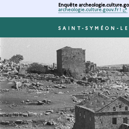
Enquête archeologie.culture.gou
archeologie.culture.gouv.fr !
SAINT-SYMÉON-LE