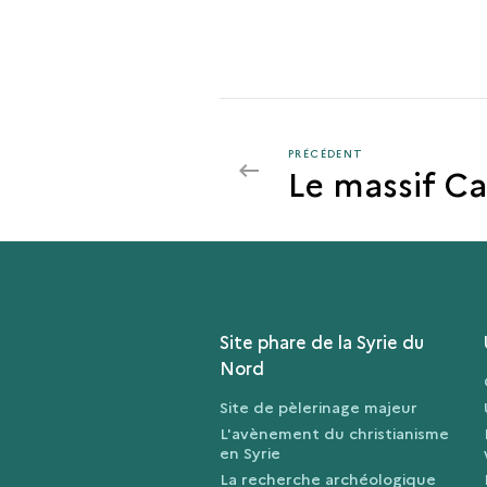
PRÉCÉDENT
PRÉCÉDENT
Le massif Ca
LES
VILLAGES
DU
NORD
DE
LA
SYRIE
Site phare de la Syrie du
Nord
Site de pèlerinage majeur
L'avènement du christianisme
en Syrie
La recherche archéologique