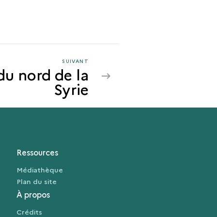
SUIVANT
SUIVANT
 du nord de la
LES
Syrie
VILLAGES
DU
NORD
DE
LA
SYRIE
Ressources
Médiathèque
Plan du site
À propos
Crédits