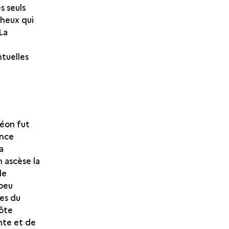
s seuls
cheux qui
La
ntuelles
méon fut
ance
a
n ascèse la
de
 peu
ies du
côte
nte et de