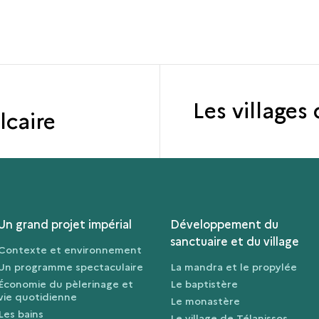
Les villages
lcaire
Un grand projet impérial
Développement du
sanctuaire et du village
Contexte et environnement
Un programme spectaculaire
La mandra et le propylée
Économie du pèlerinage et
Le baptistère
vie quotidienne
Le monastère
Les bains
Le village de Télanissos