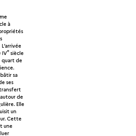
mme
cle à
 propriétés
s
 L’arrivée
e
u IV
siècle
e quart de
dience.
bâtir sa
de ses
 transfert
 autour de
ulière. Elle
uisit un
ur. Cette
et une
fluer