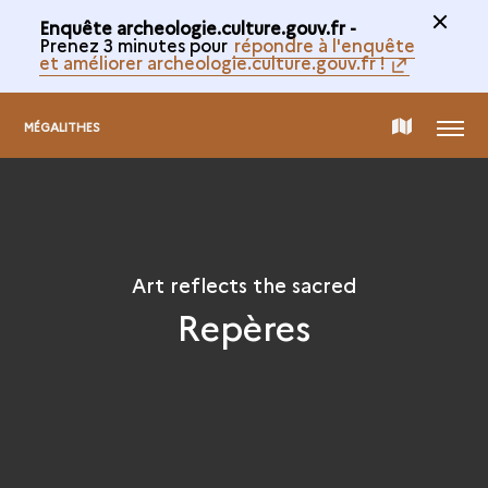
Enquête archeologie.culture.gouv.fr -
Prenez 3 minutes pour
répondre à l'enquête
et améliorer archeologie.culture.gouv.fr !
MENU
MAP
MÉGALITHES
OF
THE
Art reflects the sacred
Repères
COLLECTION