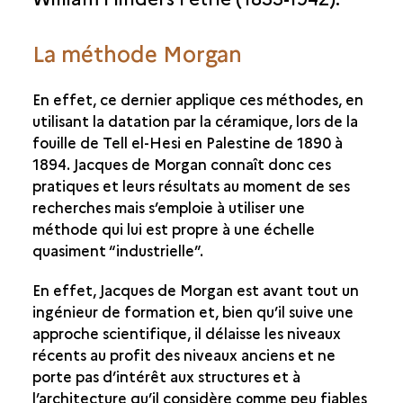
LA POSTÉRITÉ DE JACQUES DE MORGAN EN IRAN
La méthode Morgan
LE MATÉRIEL ANCIEN DE LA SUSIANE
En effet, ce dernier applique ces méthodes, en
utilisant la datation par la céramique, lors de la
fouille de Tell el-Hesi en Palestine de 1890 à
1894. Jacques de Morgan connaît donc ces
pratiques et leurs résultats au moment de ses
recherches mais s’emploie à utiliser une
méthode qui lui est propre à une échelle
quasiment “industrielle”.
En effet, Jacques de Morgan est avant tout un
ingénieur de formation et, bien qu’il suive une
approche scientifique, il délaisse les niveaux
récents au profit des niveaux anciens et ne
porte pas d’intérêt aux structures et à
l’architecture qu’il considère comme peu fiables