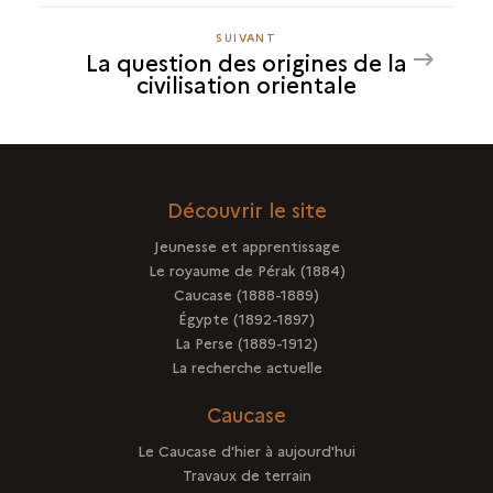
SUIVANT
SUIVANT
La question des origines de la
LA
civilisation orientale
QUESTION
DES
ORIGINES
DE
LA
Découvrir le site
CIVILISATION
Jeunesse et apprentissage
ORIENTALE
Le royaume de Pérak (1884)
Caucase (1888-1889)
Égypte (1892-1897)
La Perse (1889-1912)
La recherche actuelle
Caucase
Le Caucase d'hier à aujourd'hui
Travaux de terrain