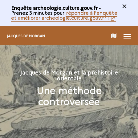
Enquête archeologie.culture.gouv.fr -
Prenez 3 minutes pour
répondre à l'enquête
et améliorer archeologie.culture.gouv.fr !
MENU
CARTE
JACQUES DE MORGAN
DE
Jacques de Morgan et la préhistoire
LA
orientale
Une méthode
COLLECTION
controversée