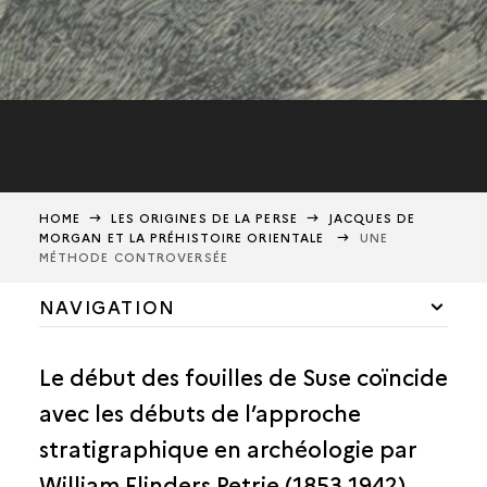
HOME
LES ORIGINES DE LA PERSE
JACQUES DE
MORGAN ET LA PRÉHISTOIRE ORIENTALE
UNE
MÉTHODE CONTROVERSÉE
NAVIGATION
LA PERSE AU TOURNANT DU XXE SIÈCLE
Le début des fouilles de Suse coïncide
JACQUES DE MORGAN ET LA PRÉHISTOIRE ORIENTALE
avec les débuts de l’approche
UNE MÉTHODE CONTROVERSÉE
stratigraphique en archéologie par
LA QUESTION DES ORIGINES DE LA CIVILISATION
ORIENTALE
William Flinders Petrie (1853-1942).