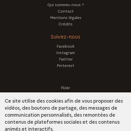
Qui sommes-nous ?
Contact
Mentions légales
Crédits
Suivez-nous
Facebook
Instagram
Twitter
Pinterest
Flickr
Sketchfab
Ce site utilise des cookies afin de vous proposer des
vidéos, des boutons de partage, des messages de
communication personnalisés, des remontées de
contenus de plateformes sociales et des contenus
term
Découvrir la collection
animés et interactifs.