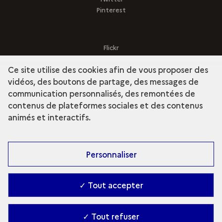
Pinterest
Flickr
Sketchfab
Ce site utilise des cookies afin de vous proposer des
vidéos, des boutons de partage, des messages de
communication personnalisés, des remontées de
contenus de plateformes sociales et des contenus
term
Découvrir la collection
animés et interactifs.
Personnaliser
✓ Tout accepter
✓ Tout refuser
Contact
-
Accessibilité : Partiellement conforme
-
Gestion des cookies
-
Ministère de la Culture