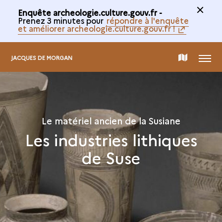
Enquête archeologie.culture.gouv.fr -
Prenez 3 minutes pour
répondre à l'enquête
et améliorer archeologie.culture.gouv.fr !
MENU
CARTE
JACQUES DE MORGAN
DE
LA
Le matériel ancien de la Susiane
Les industries lithiques
COLLECTION
de Suse