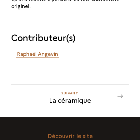
originel.
Contributeur(s)
Raphaël Angevin
SUIVANT
SUIVANT
La céramique
LA
CÉRAMIQUE
Découvrir le site