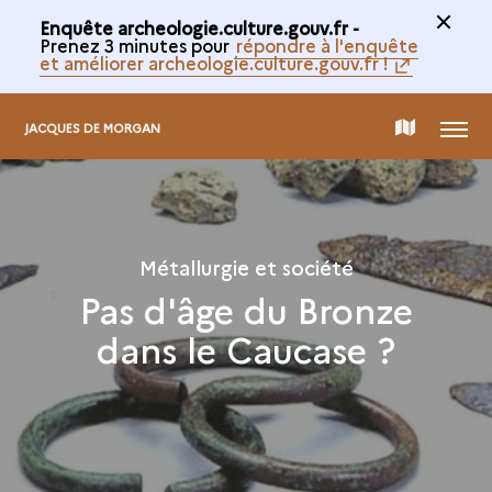
Enquête archeologie.culture.gouv.fr -
Prenez 3 minutes pour
répondre à l'enquête
et améliorer archeologie.culture.gouv.fr !
MENU
CARTE
JACQUES DE MORGAN
DE
LA
Métallurgie et société
Pas d'âge du Bronze
COLLECTION
dans le Caucase ?