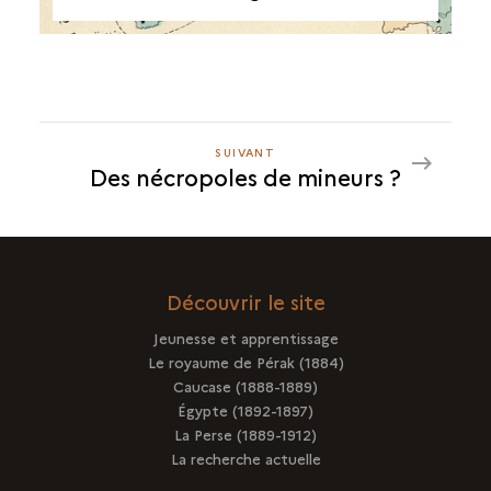
SUIVANT
SUIVANT
Des nécropoles de mineurs ?
DES
NÉCROPOLES
DE
MINEURS
?
Découvrir le site
Jeunesse et apprentissage
Le royaume de Pérak (1884)
Caucase (1888-1889)
Égypte (1892-1897)
La Perse (1889-1912)
La recherche actuelle