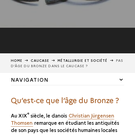
HOME
CAUCASE
MÉTALLURGIE ET SOCIÉTÉ
PAS
D'ÂGE DU BRONZE DANS LE CAUCASE ?
NAVIGATION
LE CAUCASE D'HIER À AUJOURD'HUI
Qu’est-ce que l’âge du Bronze ?
TRAVAUX DE TERRAIN
e
Au XIX
siècle, le danois
Christian Jürgensen
MÉTALLURGIE ET SOCIÉTÉ
Thomsen
remarque en étudiant les antiquités
PAS D'ÂGE DU BRONZE DANS LE CAUCASE ?
de son pays que les sociétés humaines locales
DES NÉCROPOLES DE MINEURS ?