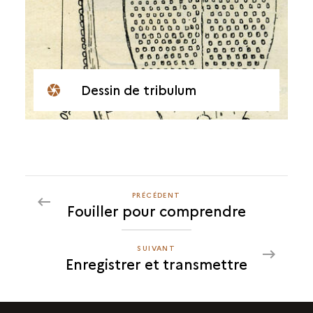
Dessin de tribulum
PRÉCÉDENT
PRÉCÉDENT
Fouiller pour comprendre
ENREGISTRER
ET
TRANSMETTRE
SUIVANT
SUIVANT
Enregistrer et transmettre
ENREGISTRER
ET
TRANSMETTRE