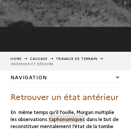
HOME
CAUCASE
TRAVAUX DE TERRAIN
OBSERVER ET DÉDUIRE
NAVIGATION
LE CAUCASE D'HIER À AUJOURD'HUI
Retrouver un état antérieur
TRAVAUX DE TERRAIN
FOUILLER POUR COMPRENDRE
En même temps qu’il fouille, Morgan multiplie
les observations
taphonomiques
dans le but de
OBSERVER ET DÉDUIRE
reconstituer mentalement l’état de la tombe
ENREGISTRER ET TRANSMETTRE