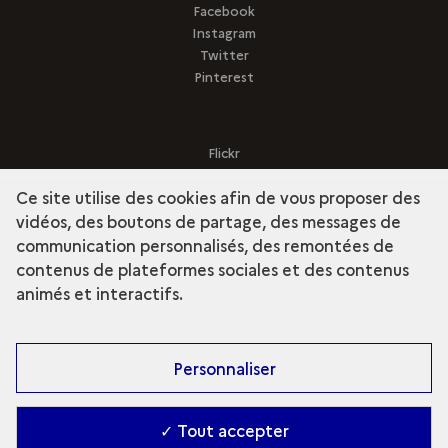
Facebook
Instagram
Twitter
Pinterest
Flickr
Sketchfab
Ce site utilise des cookies afin de vous proposer des
vidéos, des boutons de partage, des messages de
communication personnalisés, des remontées de
contenus de plateformes sociales et des contenus
term
Découvrir la collection
animés et interactifs.
Personnaliser
✓ Tout accepter