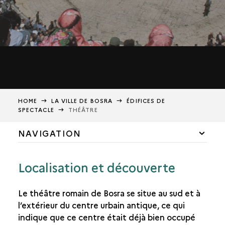
HOME
LA VILLE DE BOSRA
ÉDIFICES DE
SPECTACLE
THÉÂTRE
NAVIGATION
PLAN ET DÉVELOPPEMENT DE LA VILLE
Localisation et découverte
PARLER ET ÉCRIRE
Le théâtre romain de Bosra se situe au sud et à
CULTE ET CROYANCE
l’extérieur du centre urbain antique, ce qui
L’EAU
indique que ce centre était déjà bien occupé