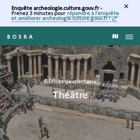
Enquête archeologie.culture.gouv.fr -
Prenez 3 minutes pour
répondre à l'enquête
et améliorer archeologie.culture.gouv.fr !
BOSRA
MENU
CARTE
DE
LA
Édifices de spectacle
Théâtre
COLLECTION