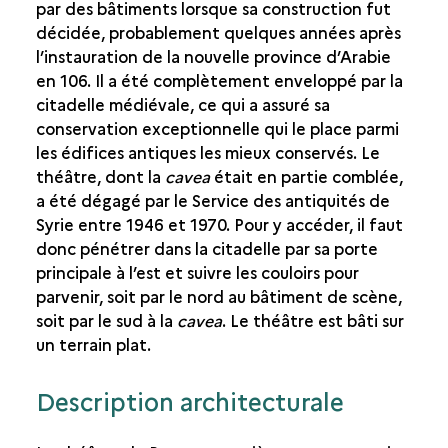
par des bâtiments lorsque sa construction fut
VOYAGER ET COMMERCER
décidée, probablement quelques années après
ÉDIFICES DE SPECTACLE
l’instauration de la nouvelle province d’Arabie
en 106. Il a été complètement enveloppé par la
THÉÂTRE
citadelle médiévale, ce qui a assuré sa
AMPHITHÉÂTRE
conservation exceptionnelle qui le place parmi
LE CIRQUE « HIPPODROME »
les édifices antiques les mieux conservés. Le
théâtre, dont la
cavea
était en partie comblée,
a été dégagé par le Service des antiquités de
Syrie entre 1946 et 1970. Pour y accéder, il faut
donc pénétrer dans la citadelle par sa porte
principale à l’est et suivre les couloirs pour
parvenir, soit par le nord au bâtiment de scène,
soit par le sud à la
cavea
. Le théâtre est bâti sur
un terrain plat.
Description architecturale