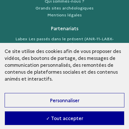
Qui sommes-nous ?
Grands sites archéologiques
Mentions légales
Partenariats
Labex Les passés dans le présent (ANR-11-LABX-
0026-01)
Ce site utilise des cookies afin de vous proposer des
vidéos, des boutons de partage, des messages de
communication personnalisés, des remontées de
contenus de plateformes sociales et des contenus
term
Découvrir la collection
animés et interactifs.
Personnaliser
✓ Tout accepter